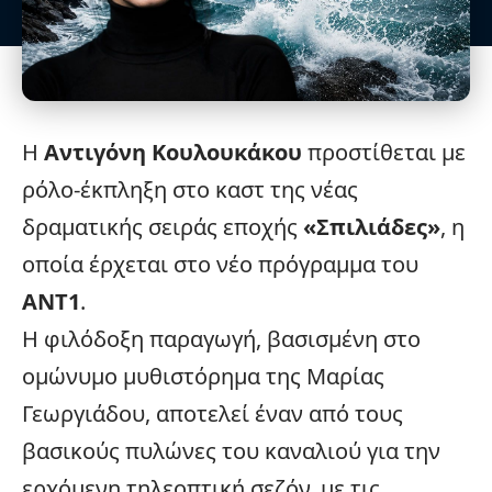
Η
Αντιγόνη Κουλουκάκου
προστίθεται με
ρόλο-έκπληξη στο καστ της νέας
δραματικής σειράς εποχής
«
Σπιλιάδες
»
, η
οποία έρχεται στο νέο πρόγραμμα του
ANT1
.
Η φιλόδοξη παραγωγή, βασισμένη στο
ομώνυμο μυθιστόρημα της Μαρίας
Γεωργιάδου, αποτελεί έναν από τους
βασικούς πυλώνες του καναλιού για την
ερχόμενη τηλεοπτική σεζόν, με τις