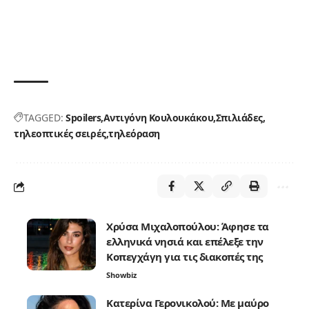
TAGGED:
Spoilers
Αντιγόνη Κουλουκάκου
Σπιλιάδες
τηλεοπτικές σειρές
τηλεόραση
Χρύσα Μιχαλοπούλου: Άφησε τα
ελληνικά νησιά και επέλεξε την
Κοπεγχάγη για τις διακοπές της
Showbiz
Κατερίνα Γερονικολού: Με μαύρο