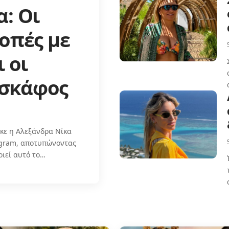
: Οι
οπές με
ι οι
 σκάφος
κε η Αλεξάνδρα Νίκα
agram, αποτυπώνοντας
οιεί αυτό το…