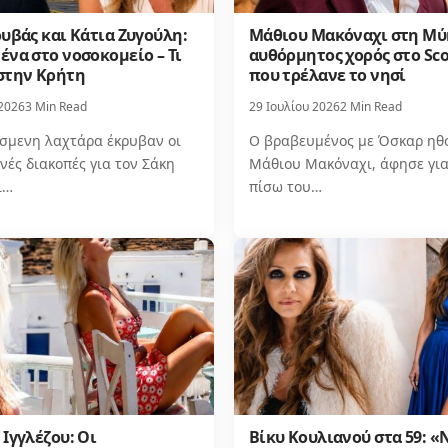
υβάς και Κάτια Ζυγούλη:
Μάθιου Μακόναχι στη Μύ
να στο νοσοκομείο – Τι
αυθόρμητος χορός στο Sco
στην Κρήτη
που τρέλανε το νησί
 2026
3 Min Read
29 Ιουλίου 2026
2 Min Read
σμενη λαχτάρα έκρυβαν οι
Ο βραβευμένος με Όσκαρ ηθο
νές διακοπές για τον Σάκη
Μάθιου Μακόναχι, άφησε για
ι…
πίσω του…
Ιγγλέζου: Οι
Βίκυ Κουλιανού στα 59: «