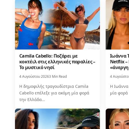
Camila Cabello: Ποζάρει με
Ιωάννα Τ
κοκτέιλ στις ελληνικές παραλίες –
Netflix 
Το μυστικό νησί
«άνεργη
4 Αυγούστου 2026
3 Min Read
4 Αυγούστο
Η δημοφιλής τραγουδίστρια Camila
Η Ιωάννα
Cabello επέλεξε για ακόμη μία φορά
μία φορά 
την Ελλάδα…