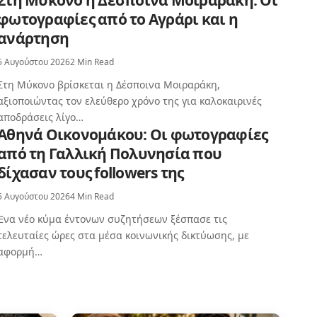
Στη Μύκονο η Δέσποινα Μοιραράκη: Οι
φωτογραφίες από το Αγράρι και η
ανάρτηση
5 Αυγούστου 2026
2 Min Read
Στη Μύκονο βρίσκεται η Δέσποινα Μοιραράκη,
αξιοποιώντας τον ελεύθερο χρόνο της για καλοκαιρινές
αποδράσεις λίγο…
Αθηνά Οικονομάκου: Οι φωτογραφίες
από τη Γαλλική Πολυνησία που
δίχασαν τους followers της
5 Αυγούστου 2026
4 Min Read
Ένα νέο κύμα έντονων συζητήσεων ξέσπασε τις
τελευταίες ώρες στα μέσα κοινωνικής δικτύωσης, με
αφορμή…