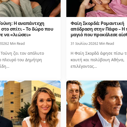
Τούνη: Η αναπάντεχη
Φαίη Σκορδά: Ρομαντική
στο σπίτι – Το δώρο που
απόδραση στην Πάφο – Η 
νε να «λιώσει»
μαγιό που προκάλεσε αί
 2026
2 Min Read
31 Ιουλίου 2026
2 Min Read
 Τούνη ζει τον απόλυτο
Η Φαίη Σκορδά άφησε πίσω τ
ο πλευρό του Δημήτρη
καυτή και πολύβουη Αθήνα,
ίδη…
επιλέγοντας…