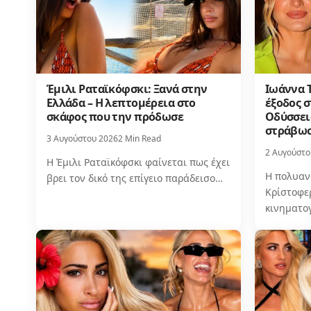
Έμιλι Ραταϊκόφσκι: Ξανά στην
Ιωάννα 
Ελλάδα – Η λεπτομέρεια στο
έξοδος σ
σκάφος που την πρόδωσε
Οδύσσεια
στράβωσ
3 Αυγούστου 2026
2 Min Read
2 Αυγούστο
Η Έμιλι Ραταϊκόφσκι φαίνεται πως έχει
Η πολυαν
βρει τον δικό της επίγειο παράδεισο…
Κρίστοφερ
κινηματο