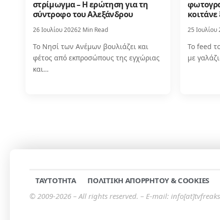
στρίμωγμα – Η ερώτηση για τη
φωτογρα
σύντροφο του Αλεξάνδρου
κοιτάνε 
26 Ιουλίου 2026
2 Min Read
25 Ιουλίου
Το Νησί των Ανέμων βουλιάζει και
Το feed τ
φέτος από εκπροσώπους της εγχώριας
με γαλάζ
και…
TAYTOTHTA
ΠΟΛΙΤΙΚΗ ΑΠΟΡΡΗΤΟΥ & COOKIES
© 2009-2026 – All rights reserved. – E-mail: info[at]tvfreaks