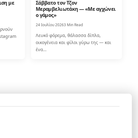
ιση με
Σάββατο τον Τζον
Μεραμβελιωτάκη — «Με αγχώνει
ο γάμος»
24 Ιουλίου 2026
3 Min Read
ερνούν
Λευκό φόρεμα, θάλασσα δίπλα,
stagram
οικογένεια και φίλοι γύρω της — και
ένα…