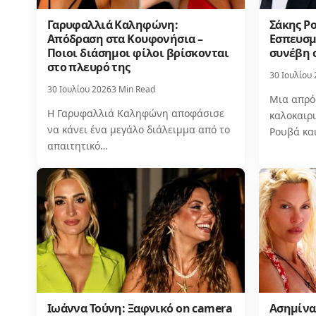
Γαρυφαλλιά Καληφώνη:
Σάκης Ρο
Απόδραση στα Κουφονήσια –
Εσπευσμέ
Ποιοι διάσημοι φίλοι βρίσκονται
συνέβη 
στο πλευρό της
30 Ιουλίου
30 Ιουλίου 2026
3 Min Read
Μια απρό
Η Γαρυφαλλιά Καληφώνη αποφάσισε
καλοκαιρι
να κάνει ένα μεγάλο διάλειμμα από το
Ρουβά κα
απαιτητικό…
Ιωάννα Τούνη: Ξαφνικό on camera
Ασημίνα 