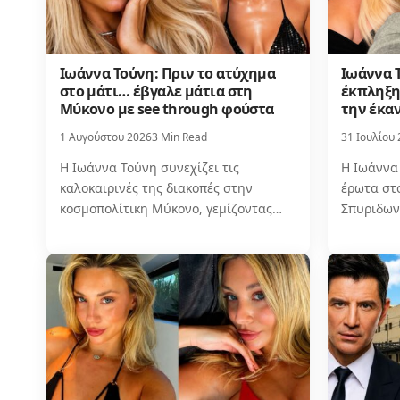
Ιωάννα Τούνη: Πριν το ατύχημα
Ιωάννα 
στο μάτι… έβγαλε μάτια στη
έκπληξη 
Μύκονο με see through φούστα
την έκα
1 Αυγούστου 2026
3 Min Read
31 Ιουλίου
Η Ιωάννα Τούνη συνεχίζει τις
Η Ιωάννα
καλοκαιρινές της διακοπές στην
έρωτα στ
κοσμοπολίτικη Μύκονο, γεμίζοντας…
Σπυριδων