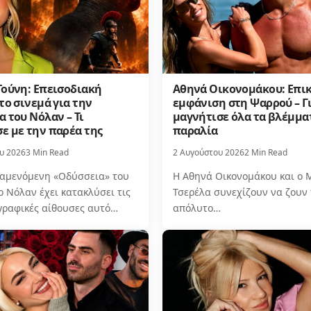
Τούνη: Επεισοδιακή
Αθηνά Οικονομάκου: Επι
το σινεμά για την
εμφάνιση στη Ψαρρού – Γ
 του Νόλαν – Τι
μαγνήτισε όλα τα βλέμμα
ε με την παρέα της
παραλία
υ 2026
3 Min Read
2 Αυγούστου 2026
2 Min Read
αμενόμενη «Οδύσσεια» του
Η Αθηνά Οικονομάκου και ο
 Νόλαν έχει κατακλύσει τις
Τσερέλα συνεχίζουν να ζουν 
γραφικές αίθουσες αυτό…
απόλυτο…