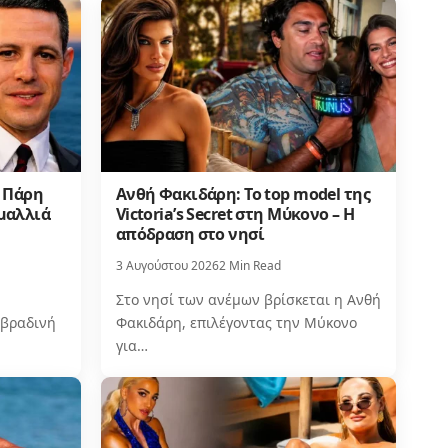
ν Πάρη
Ανθή Φακιδάρη: Το top model της
μαλλιά
Victoria’s Secret στη Μύκονο – Η
απόδραση στο νησί
3 Αυγούστου 2026
2 Min Read
Στο νησί των ανέμων βρίσκεται η Ανθή
 βραδινή
Φακιδάρη, επιλέγοντας την Μύκονο
για…