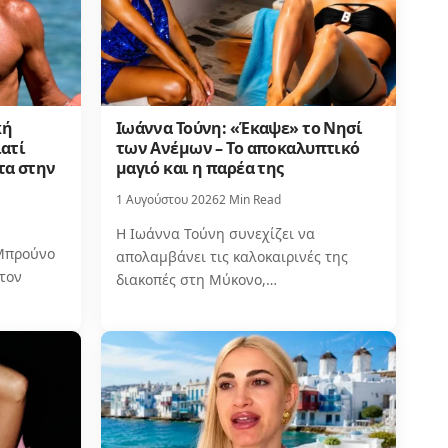
κή
Ιωάννα Τούνη: «Έκαψε» το Νησί
ιατί
των Ανέμων – Το αποκαλυπτικό
τα στην
μαγιό και η παρέα της
1 Αυγούστου 2026
2 Min Read
Η Ιωάννα Τούνη συνεχίζει να
 Μπρούνο
απολαμβάνει τις καλοκαιρινές της
τον
διακοπές στη Μύκονο,…