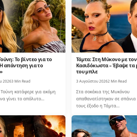
ούνη: Το βίντεο για το
Τάμτα: Στη Μύκονο με το
– Η απάντηση για το
Κασιδόκωστα – Έβαψε τα 
»
του μπλε
υ 2026
3 Min Read
3 Αυγούστου 2026
2 Min Read
 Τούνη κατάφερε για ακόμη
Στα σοκάκια της Μυκόνου
να γίνει το απόλυτο…
απαθανατίστηκαν σε σπάνια
τους έξοδο η Τάμτα…