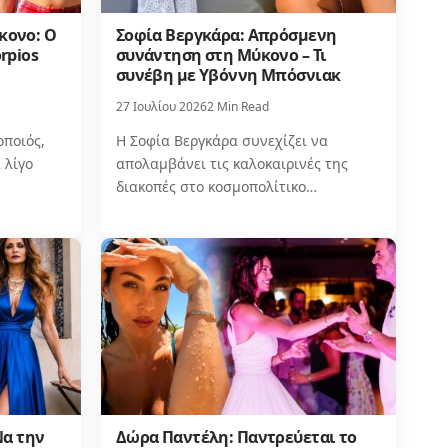
κονο: Ο
Σοφία Βεργκάρα: Απρόσμενη
rpios
συνάντηση στη Μύκονο – Τι
συνέβη με Υβόννη Μπόσνιακ
27 Ιουλίου 2026
2 Min Read
ποιός,
Η Σοφία Βεργκάρα συνεχίζει να
 λίγο
απολαμβάνει τις καλοκαιρινές της
διακοπές στο κοσμοπολίτικο…
Να την
Δώρα Παντέλη: Παντρεύεται το