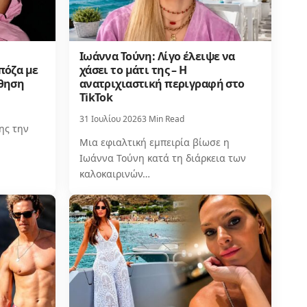
Ιωάννα Τούνη: Λίγο έλειψε να
πόζα με
χάσει το μάτι της – Η
σθηση
ανατριχιαστική περιγραφή στο
TikTok
31 Ιουλίου 2026
3 Min Read
ης την
Μια εφιαλτική εμπειρία βίωσε η
Ιωάννα Τούνη κατά τη διάρκεια των
καλοκαιρινών…