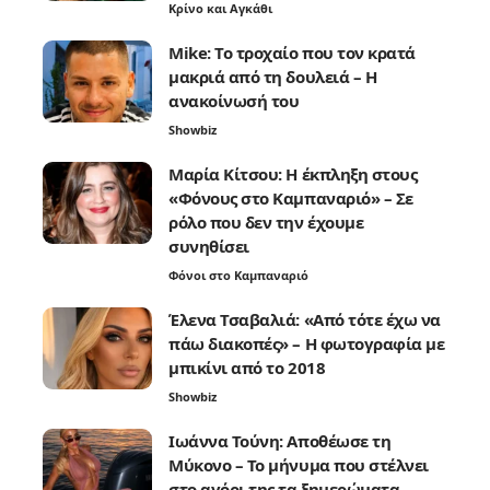
Κρίνο και Αγκάθι
Mike: Το τροχαίο που τον κρατά
μακριά από τη δουλειά – Η
ανακοίνωσή του
Showbiz
Μαρία Κίτσου: Η έκπληξη στους
«Φόνους στο Καμπαναριό» – Σε
ρόλο που δεν την έχουμε
συνηθίσει
Φόνοι στο Καμπαναριό
Έλενα Τσαβαλιά: «Από τότε έχω να
πάω διακοπές» – Η φωτογραφία με
μπικίνι από το 2018
Showbiz
Ιωάννα Τούνη: Αποθέωσε τη
Μύκονο – Το μήνυμα που στέλνει
στο αγόρι της τα ξημερώματα