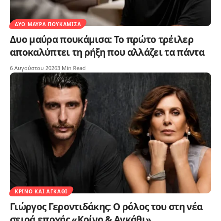
ΔΥΟ ΜΑΎΡΑ ΠΟΥΚΆΜΙΣΑ
Δυο μαύρα πουκάμισα: Το πρώτο τρέιλερ
αποκαλύπτει τη ρήξη που αλλάζει τα πάντα
6 Αυγούστου 2026
3 Min Read
ΚΡΊΝΟ ΚΑΙ ΑΓΚΆΘΙ
Γιώργος Γεροντιδάκης: Ο ρόλος του στη νέα
σειρά εποχής «Κρίνο & Αγκάθι»