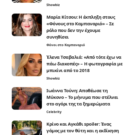
Showbiz
Μαρία Κίτσου: Η έκπληξη στους
«Φόνους στο Καμπαναριό» – Σε
ρόλο που δεν την έχουμε
συνηθίσει
Φόνοι στο Καμπαναριό
Έλενα Τσαβαλιά: «Από τότε έχω να
πάω διακοπές» – Η φωτογραφία με
μπικίνι από το 2018
Showbiz
Ιωάννα Τούνη: Αποθέωσε τη
Μύκονο – Το μήνυμα που στέλνει
στο αγόρι της τα ξημερώματα
Celebrity
Κρίνο και Αγκάθι spoiler: Ένας
γάμος με τον θύτη και η εκδίκηση