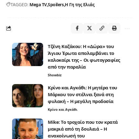
TAGGED:
Mega TV
Spoilers
Η Γη της Ελιάς
Τζένη Καζάκου: Η «Δώρα» του
Άγιου Έρωτα απολαμβάνει το
καλοκαίρι της – Οι φωτογραφίες
από την παραλία
Showbiz
Κρίνο και Αγκάθι: Η μητέρα του
Μάρκου τον στέλνει ξανά στη
φυλακή – Η μεγάλη προδοσία
Κρίνο και Αγκάθι
Mike: Το τροχαίο που τον κρατά
μακριά από τη δουλειά – Η
ανακοίνωσή του