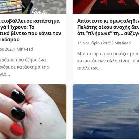
 εισβάλλει σε κατάστημα
Απίστευτο κι όμως αληθι
γά 11χρονο: Το
Πελάτης οίκου ανοχής δεν
ικό βίντεο που κάνει τον
ότι “πλήρωνε” τη… σύζυγ
υ κόσμου
16 Νοεμβρίου 2025
3 Min Read
ου 2025
1 Min Read
Μια ιστορία που μοιάζει με 
 τρόμου που έζησε ένα
καταστάσεων αλλά είναι –όπ
αγόρι σε κατάστημα της
απολύτως…
νια…