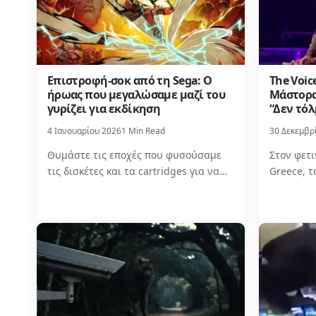
Επιστροφή-σοκ από τη Sega: Ο
The Voic
ήρωας που μεγαλώσαμε μαζί του
Μάστορα
γυρίζει για εκδίκηση
“Δεν τόλ
4 Ιανουαρίου 2026
1 Min Read
30 Δεκεμβρ
Θυμάστε τις εποχές που φυσούσαμε
Στον φετι
τις δισκέτες και τα cartridges για να…
Greece, 