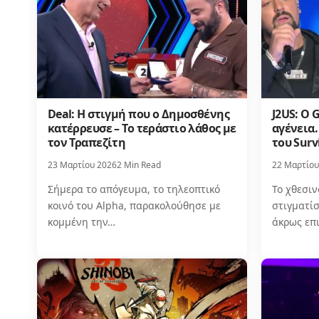
Deal: Η στιγμή που ο Δημοσθένης
J2US: Ο 
κατέρρευσε – Το τεράστιο λάθος με
αγένεια
τον Τραπεζίτη
του Surv
23 Μαρτίου 2026
2 Min Read
22 Μαρτίου
Σήμερα το απόγευμα, το τηλεοπτικό
Το χθεσιν
κοινό του Alpha, παρακολούθησε με
στιγματί
κομμένη την…
άκρως επ