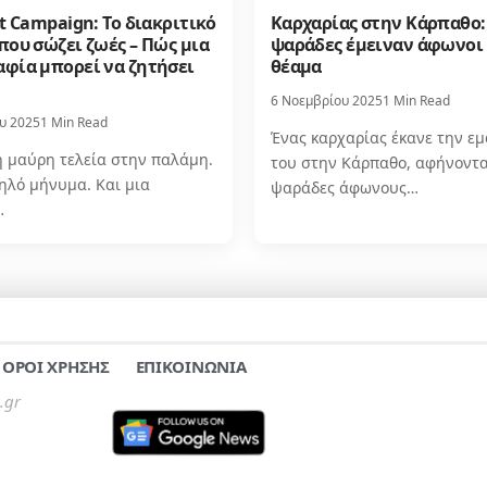
t Campaign: Το διακριτικό
Καρχαρίας στην Κάρπαθο:
που σώζει ζωές – Πώς μια
ψαράδες έμειναν άφωνοι 
φία μπορεί να ζητήσει
θέαμα
6 Νοεμβρίου 2025
1 Min Read
υ 2025
1 Min Read
Ένας καρχαρίας έκανε την ε
ή μαύρη τελεία στην παλάμη.
του στην Κάρπαθο, αφήνοντα
ηλό μήνυμα. Και μια
ψαράδες άφωνους…
…
ΟΡΟΙ ΧΡΗΣΗΣ
ΕΠΙΚΟΙΝΩΝΙΑ
.gr