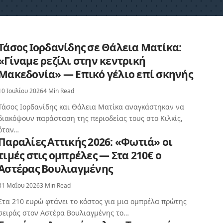
Τάσος Ιορδανίδης σε Θάλεια Ματίκα:
«Γίναμε ρεζίλι στην κεντρική
Μακεδονία» — Επικό γέλιο επί σκηνής
10 Ιουλίου 2026
4 Min Read
Τάσος Ιορδανίδης και Θάλεια Ματίκα αναγκάστηκαν να
διακόψουν παράσταση της περιοδείας τους στο Κιλκίς,
όταν…
Παραλίες Αττικής 2026: «Φωτιά» οι
τιμές στις ομπρέλες — Στα 210€ ο
Αστέρας Βουλιαγμένης
31 Μαΐου 2026
3 Min Read
Στα 210 ευρώ φτάνει το κόστος για μια ομπρέλα πρώτης
σειράς στον Αστέρα Βουλιαγμένης το…