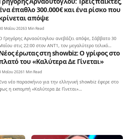
Γρηγόρης Αρναούτογλου: Τρεις παίκτες,
ένα έπαθλο 300.000€ και ένα ρίσκο που
κρίνεται απόψε
30 Μαΐου 2026
3 Min Read
Ο Γρηγόρης Αρναούτογλου ανεβάζει απόψε, Σάββατο 30
Μαΐου στις 22:00 στον ΑΝΤ1, τον μεγαλύτερο τελικό…
Νέος έρωτας στη showbiz: Ο γρίφος στο
πλατό του «Καλύτερα Δε Γίνεται»
3 Μαΐου 2026
1 Min Read
Ένα νέο παρασκήνιο για την ελληνική showbiz έφερε στο
φως η εκπομπή «Καλύτερα Δε Γίνεται»…