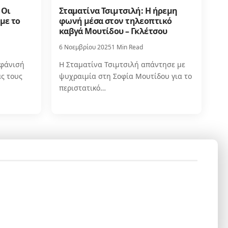
 Οι
Σταματίνα Τσιμτσιλή: Η ήρεμη
με το
φωνή μέσα στον τηλεοπτικό
καβγά Μουτίδου – Γκλέτσου
6 Νοεμβρίου 2025
1 Min Read
μφάνισή
Η Σταματίνα Τσιμτσιλή απάντησε με
ς τους
ψυχραιμία στη Σοφία Μουτίδου για το
περιστατικό…