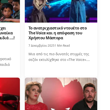
χει
Το ανατριχιαστικό ντουέτο στο
υναίκα
The Voice και η απόφαση του
ιδιά ….!
Χρήστου Μάστορα
7 Δεκεμβρίου 2025
1 Min Read
Μια από τις πιο δυνατές στιγμές της
γροτικό
σεζόν εκτυλίχθηκε στο «The Voice».…
παιδιά