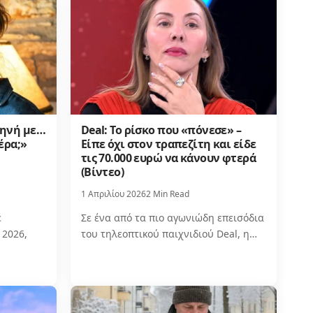
κηνή με…
Deal: Το ρίσκο που «πόνεσε» –
έρα;»
Είπε όχι στον τραπεζίτη και είδε
τις 70.000 ευρώ να κάνουν φτερά
(Βίντεο)
1 Απριλίου 2026
2 Min Read
ε
Σε ένα από τα πιο αγωνιώδη επεισόδια
 2026,
του τηλεοπτικού παιχνιδιού Deal, η…