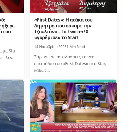
νό:
«First Dates»: Η ατάκα του
 ήξερε
Δημήτρη που σόκαρε την
ό του
Τζουλιάνα – Το Twitter/X
«γκρέμισε» το Star!
14 Νοεμβρίου 2025
1 Min Read
κωμωδία
Σάρωσε σε αντιδράσεις το νέο
ως λένε–
επεισόδιο του «First Dates» στο Star,
καθώς…