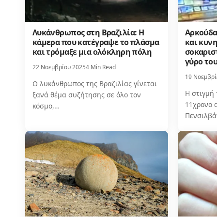
Λυκάνθρωπος στη Βραζιλία: Η
Αρκούδα
κάμερα που κατέγραψε το πλάσμα
και κυνη
και τρόμαξε μια ολόκληρη πόλη
σοκαριστ
γύρο το
22 Νοεμβρίου 2025
4 Min Read
19 Νοεμβρί
Ο λυκάνθρωπος της Βραζιλίας γίνεται
Η στιγμή
ξανά θέμα συζήτησης σε όλο τον
11χρονο 
κόσμο,…
Πενσιλβά