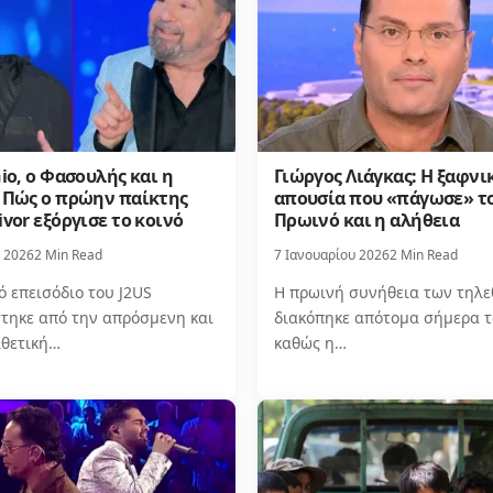
Gio, ο Φασουλής και η
Γιώργος Λιάγκας: Η ξαφνι
. Πώς ο πρώην παίκτης
απουσία που «πάγωσε» τ
ivor εξόργισε το κοινό
Πρωινό και η αλήθεια
 2026
2 Min Read
7 Ιανουαρίου 2026
2 Min Read
ό επεισόδιο του J2US
Η πρωινή συνήθεια των τηλ
στηκε από την απρόσμενη και
διακόπηκε απότομα σήμερα τ
ιθετική…
καθώς η…