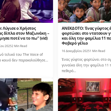
e: Λύγισε ο Χρήστος
ΑΝΕΚΔΟΤΟ: Ένας γύφτος έ
ς δίπλα στον Μαζωνάκη –
φορτώσει στο ντατσουν γ
μησα ποτέ να το πω” (vid)
και όλη την φαμίλια 11 πα
Φοβερό γέλιο
ίου 2025
2 Min Read
16 Δεκεμβρίου 2025
1 Min Read
νό τελικό του The Voice of
Ένας γύφτος φορτώνει στο α
το κοινό δεν παρακολούθησε…
γυναίκα όλη την φαμίλια 11 
πεθερό…