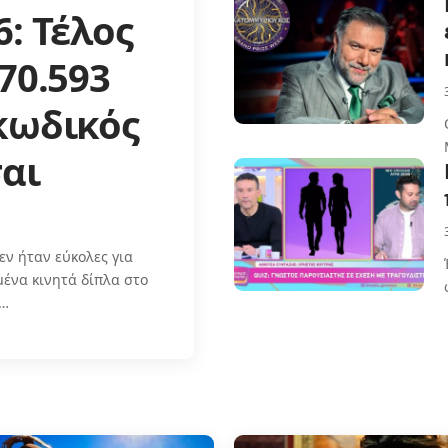
: Τέλος
70.593
κωδικός
αι
εν ήταν εύκολες για
μένα κινητά δίπλα στο
ι…