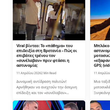
Viral βίντεο: Το «πάθημα» του
Μπλόκο 
επιδειξία στη Βρετανία – Πώς οι
αστυνομ
επιβάτες τρένου τον
μοτοσικ
«συνέλαβαν» πριν φτάσει η
«εξαφαν
αστυνομία;
GPS; (vid
11 Απριλίου 2026
2 Min Read
11 Απριλίο
Δυναμική αντίδραση πολιτών!
Μια ταξιδ
Αρνήθηκαν να ανεχτούν την άσεμνη
μοτοσικλ
επίδειξη και τον «συνέλαβαν»…
Ξινγκιάν