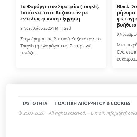
Το Φαράγγι των Σφαιρών (Torysh):
Black Do
Τοπίο sci-fi στο Καζακστάν με
μήνυμα 
εντελώς φυσική εξήγηση
φωτογρα
βοήθεια
9 Νοεμβρίου 2025
1 Min Read
9 Νοεμβρίο
Στην έρημο του δυτικού Καζακστάν, το
Μια μικρ
Torysh (ή «Φαράγγι των Σφαιρών»)
Ένα σιωπ
μοιάζει…
ευκαιρία
TAYTOTHTA
ΠΟΛΙΤΙΚΗ ΑΠΟΡΡΗΤΟΥ & COOKIES
© 2009-2026 – All rights reserved. – E-mail: info[at]tvfreaks