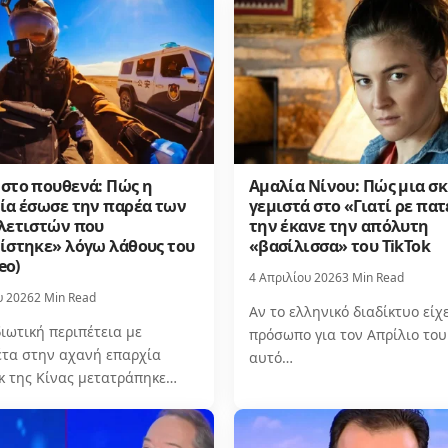
στο πουθενά: Πώς η
Αμαλία Νίνου: Πώς μια σ
ία έσωσε την παρέα των
γεμιστά στο «Γιατί ρε πατ
λετιστών που
την έκανε την απόλυτη
ίστηκε» λόγω λάθους του
«βασίλισσα» του TikTok
eo)
4 Απριλίου 2026
3 Min Read
υ 2026
2 Min Read
Αν το ελληνικό διαδίκτυο είχ
ιωτική περιπέτεια με
πρόσωπο για τον Απρίλιο του
έτα στην αχανή επαρχία
αυτό…
γκ της Κίνας μετατράπηκε…