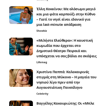
Έλλη Κοκκίνου: Με ολόσωμο μαγιό
και μια φέτα καρπούζι στην Κύθνο
– Γιατί το νησί είναι ιδανικό για
μια last-minute απόδραση
Showbiz
«Μιλήστε Ελεύθερα»: Η καυστική
κωμωδία που έρχεται στο
Δημοτικό Θέατρο Πειραιά και
υπόσχεται να σας βάλει σε σκέψεις
Lifemag
Χριστίνα Παππά: Καλοκαιρινές
στιγμές στη Μύκονο – Η μαγεία του
νησιού λίγο πριν από την
Αυγουστιάτικη Πανσέληνο
Celebrity
Βαγγέλης Κακουριώτης: Οι «Μπλε