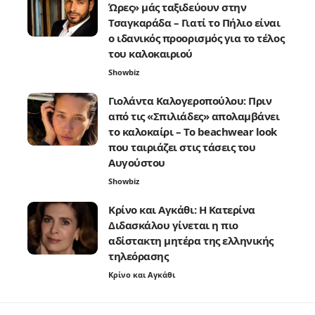
Ώρες» μάς ταξιδεύουν στην
Τσαγκαράδα – Γιατί το Πήλιο είναι
ο ιδανικός προορισμός για το τέλος
του καλοκαιριού
Showbiz
Γιολάντα Καλογεροπούλου: Πριν
από τις «Σπιλιάδες» απολαμβάνει
το καλοκαίρι – Το beachwear look
που ταιριάζει στις τάσεις του
Αυγούστου
Showbiz
Κρίνο και Αγκάθι: Η Κατερίνα
Διδασκάλου γίνεται η πιο
αδίστακτη μητέρα της ελληνικής
τηλεόρασης
Κρίνο και Αγκάθι