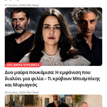
27 Ιουλίου 2026
2 Min Read
ΔΥΟ ΜΑΎΡΑ ΠΟΥΚΆΜΙΣΑ
Δυο μαύρα πουκάμισα: Η εμφάνιση που
διαλύει μια φιλία – Τι κρύβουν Μπισμπίκης
και Μυριαγκός
26 Ιουλίου 2026
3 Min Read