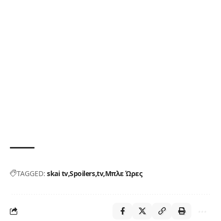
TAGGED:
skai tv
Spoilers
tv
Μπλε Ώρες