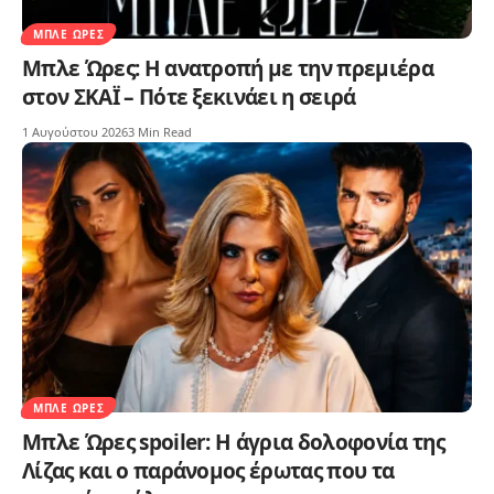
ΜΠΛΕ ΏΡΕΣ
Μπλε Ώρες: Η ανατροπή με την πρεμιέρα
στον ΣΚΑΪ – Πότε ξεκινάει η σειρά
1 Αυγούστου 2026
3 Min Read
ΜΠΛΕ ΏΡΕΣ
Μπλε Ώρες spoiler: Η άγρια δολοφονία της
Λίζας και ο παράνομος έρωτας που τα