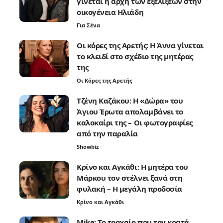
γίνεται η αρχή των εξελίξεων στην
οικογένεια Ηλιάδη
Για Σένα
Οι κόρες της Αρετής: Η Άννα γίνεται
το κλειδί στο σχέδιο της μητέρας
της
Οι Κόρες της Αρετής
Τζένη Καζάκου: Η «Δώρα» του
Άγιου Έρωτα απολαμβάνει το
καλοκαίρι της – Οι φωτογραφίες
από την παραλία
Showbiz
Κρίνο και Αγκάθι: Η μητέρα του
Μάρκου τον στέλνει ξανά στη
φυλακή – Η μεγάλη προδοσία
Κρίνο και Αγκάθι
Mike: Το τροχαίο που τον κρατά