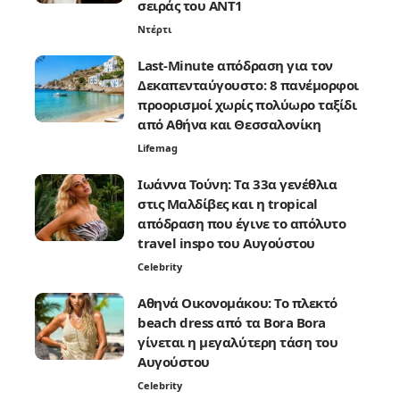
σειράς του ANT1
Ντέρτι
Last-Minute απόδραση για τον
Δεκαπενταύγουστο: 8 πανέμορφοι
προορισμοί χωρίς πολύωρο ταξίδι
από Αθήνα και Θεσσαλονίκη
Lifemag
Ιωάννα Τούνη: Τα 33α γενέθλια
στις Μαλδίβες και η tropical
απόδραση που έγινε το απόλυτο
travel inspo του Αυγούστου
Celebrity
Αθηνά Οικονομάκου: Το πλεκτό
beach dress από τα Bora Bora
γίνεται η μεγαλύτερη τάση του
Αυγούστου
Celebrity