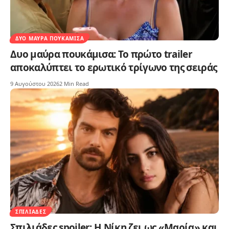
ΔΥΟ ΜΑΎΡΑ ΠΟΥΚΆΜΙΣΑ
Δυο μαύρα πουκάμισα: Το πρώτο trailer
αποκαλύπτει το ερωτικό τρίγωνο της σειράς
9 Αυγούστου 2026
2 Min Read
ΣΠΙΛΙΆΔΕΣ
Σπιλιάδες spoiler: Η Νίκη ζει ως «Μαρία» και