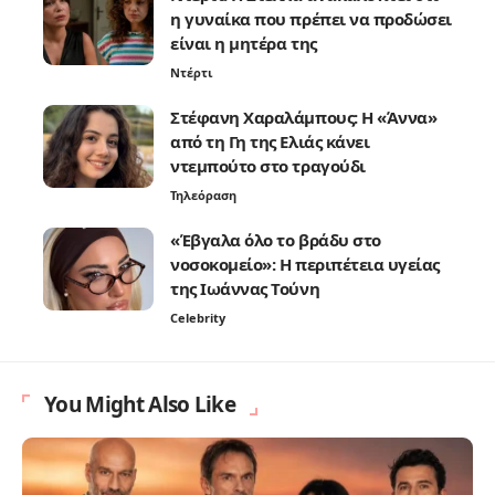
η γυναίκα που πρέπει να προδώσει
είναι η μητέρα της
Ντέρτι
Στέφανη Χαραλάμπους: Η «Άννα»
από τη Γη της Ελιάς κάνει
ντεμπούτο στο τραγούδι
Τηλεόραση
«Έβγαλα όλο το βράδυ στο
νοσοκομείο»: Η περιπέτεια υγείας
της Ιωάννας Τούνη
Celebrity
You Might Also Like