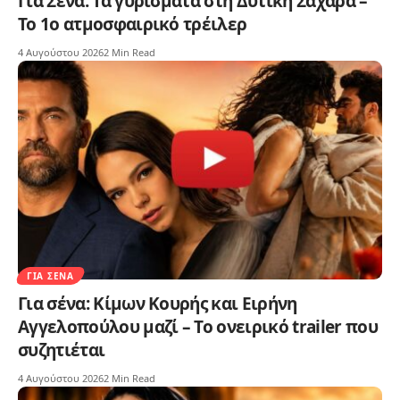
Για Σένα: Τα γυρίσματα στη Δυτική Σαχάρα –
Το 1ο ατμοσφαιρικό τρέιλερ
4 Αυγούστου 2026
2 Min Read
ΓΙΑ ΣΈΝΑ
Για σένα: Κίμων Κουρής και Ειρήνη
Αγγελοπούλου μαζί – Το ονειρικό trailer που
συζητιέται
4 Αυγούστου 2026
2 Min Read