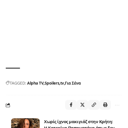
TAGGED:
Alpha TV
Spoilers
tv
Για Σένα
Χωρίς ίχνος μακιγιάζ στην Κρήτη:
Η Κατερίνα Παπουτσάκη όπως δεν