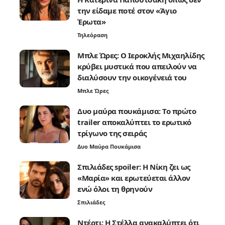
την είδαμε ποτέ στον «Άγιο
Έρωτα»
Τηλεόραση
Μπλε Ώρες: Ο Ιεροκλής Μιχαηλίδης
κρύβει μυστικά που απειλούν να
διαλύσουν την οικογένειά του
Μπλε Ώρες
Δυο μαύρα πουκάμισα: Το πρώτο
trailer αποκαλύπτει το ερωτικό
τρίγωνο της σειράς
Δυο Μαύρα Πουκάμισα
Σπιλιάδες spoiler: Η Νίκη ζει ως
«Μαρία» και ερωτεύεται άλλον
ενώ όλοι τη θρηνούν
Σπιλιάδες
Ντέρτι: Η Στέλλα ανακαλύπτει ότι