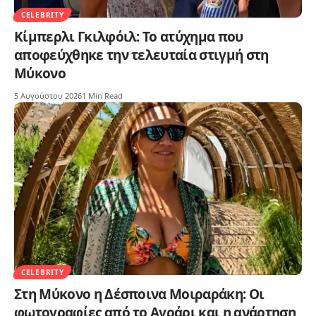
CELEBRITY
Κίμπερλι Γκιλφόιλ: Το ατύχημα που
αποφεύχθηκε την τελευταία στιγμή στη
Μύκονο
5 Αυγούστου 2026
1 Min Read
CELEBRITY
Στη Μύκονο η Δέσποινα Μοιραράκη: Οι
φωτογραφίες από το Αγράρι και η ανάρτηση