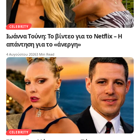
CELEBRITY
Ιωάννα Τούνη: Το βίντεο για το Netflix – Η
απάντηση για το «άνεργη»
4 Αυγούστου 2026
3 Min Read
CELEBRITY