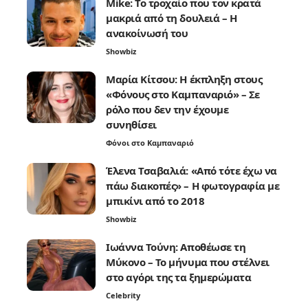
Mike: Το τροχαίο που τον κρατά
μακριά από τη δουλειά – Η
ανακοίνωσή του
Showbiz
Μαρία Κίτσου: Η έκπληξη στους
«Φόνους στο Καμπαναριό» – Σε
ρόλο που δεν την έχουμε
συνηθίσει
Φόνοι στο Καμπαναριό
Έλενα Τσαβαλιά: «Από τότε έχω να
πάω διακοπές» – Η φωτογραφία με
μπικίνι από το 2018
Showbiz
Ιωάννα Τούνη: Αποθέωσε τη
Μύκονο – Το μήνυμα που στέλνει
στο αγόρι της τα ξημερώματα
Celebrity