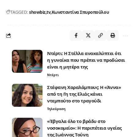
TAGGED:
showbiz
tv
Κωνσταντίνα Σπυροπούλου
Ντέρτι: Η Στέλλα ανακαλύπτει ότι
η γυναίκα που πρέπει να προδώσει
είναι η μητέρα της
Ντέρτι
Στέφανη Χαραλάμπους: Η «Άννα»
από τη Γη της Ελιάς κάνει
ντεμπούτο στο τραγούδι
Τηλεόραση
«Έβγαλα όλο το βράδυ στο
νοσοκομείο»: Η περιπέτεια υγείας
της Ιωάννας Τούνη