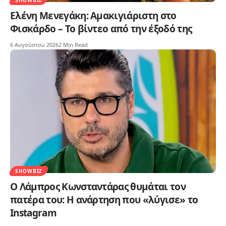
SHOWBIZ
Ελένη Μενεγάκη: Αμακιγιάριστη στο
Φισκάρδο – Το βίντεο από την έξοδό της
6 Αυγούστου 2026
2 Min Read
SHOWBIZ
Ο Λάμπρος Κωνσταντάρας θυμάται τον
πατέρα του: Η ανάρτηση που «λύγισε» το
Instagram