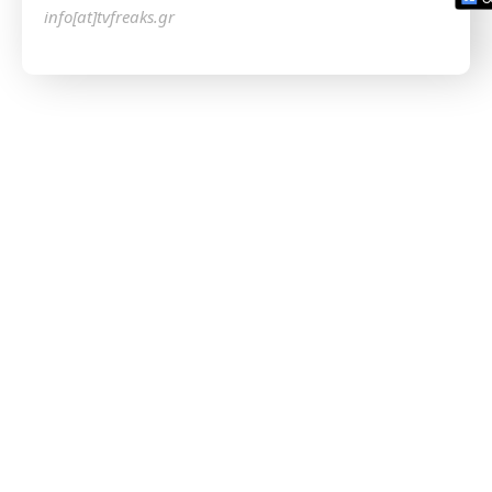
info[at]tvfreaks.gr