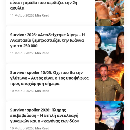
είναι η ομάδα που κερδίζει την 2η
ασυλία
11 Μαΐου 2026
3 Min Read
Survivor 2026: «Αποδείχτηκε λίγη» – Η
Αναστασία ξεμπροστιάζει την Ιωάννα
για τα 250.000
11 Μαΐου 2026
3 Min Read
Survivor spoiler 10/05: Όχι που θα την
γλύτωνε – Αυτός είναι ο 1ος υποψήφιος
προς αποχώρηση σήμερα
10 Μαΐου 2026
2 Min Read
Survivor spoiler 2026: Πλήρης
επιβεβαίωση – Η διπλή ανταλλαγή
γυναικών και ο «κανόνας των δύο»
10 Μαΐου 2026
3 Min Read