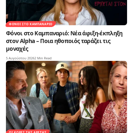
ΦΌΝΟΙ ΣΤΟ ΚΑΜΠΑΝΑΡΙΌ
Φόνοι στο Καμπαναριό: Νέα άφιξη-έκπληξη
στον Alpha – Ποια ηθοποιός ταράζει τις
μοναχές
5 Αυγούστου 2026
2 Min Read
ΟΙ ΚΌΡΕΣ ΤΗΣ ΑΡΕΤΉΣ