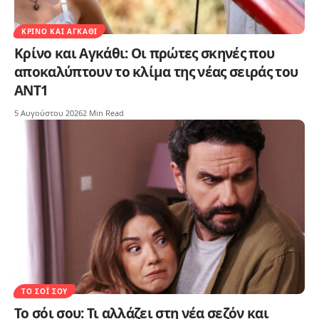
ΚΡΊΝΟ ΚΑΙ ΑΓΚΆΘΙ
Κρίνο και Αγκάθι: Οι πρώτες σκηνές που
αποκαλύπτουν το κλίμα της νέας σειράς του
ΑΝΤ1
5 Αυγούστου 2026
2 Min Read
ΤΟ ΣΌΙ ΣΟΥ
Το σόι σου: Τι αλλάζει στη νέα σεζόν και