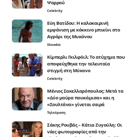
Ψαρρού
Celebrity
Εύη Βατίδου: Η καλοκαιρινή
εμφάνιση με κόκκινο μπικίνι στο
Αγράρι της Μυκόνου
Showbiz
Κίμπερλι Γκιλφόιλ: Το ατύχημα που
αποφεύχθηκε την τελευταία
στιγμή στη Μύκονο
Celebrity
Μένιος Σακελλαρόπουλος: Μετά τα
«Δύο μαύρα πουκάμισα» και η
«Σουλτάνα» γίνεται σειρά
Τηλεόραση
Σάκης Ρουβάς – Κάτια Ζυγούλη: Οι
νέες φωτογραφίες από την