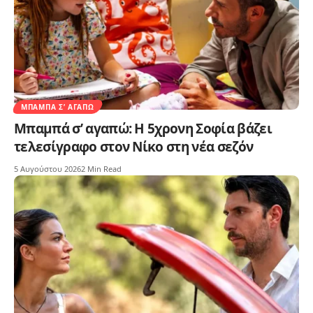
ΜΠΑΜΠΆ Σ’ ΑΓΑΠΏ
Μπαμπά σ’ αγαπώ: Η 5χρονη Σοφία βάζει
τελεσίγραφο στον Νίκο στη νέα σεζόν
5 Αυγούστου 2026
2 Min Read