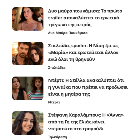
Δυο μαύρα πουκάμισα: Το πρώτο
trailer αποκαλύπτει το ερωτικό
τρίγωνο της σειράς
Δυο Μαύρα Πουκάμισα
Σπιλιάδες spoiler: Η Νίκη ζει ως
«Μαρία» και ερωτεύεται άλλον
ενώ όλοι τη θρηνούν
Σπιλιάδες
Ντέρτι: Η Στέλλα ανακαλύπτει ότι
η γυναίκα που πρέπει να προδώσει
είναι η μητέρα της
Ντέρτι
Στέφανη Χαραλάμπους: Η «Άννα»
από τη Γη της Ελιάς κάνει
ντεμπούτο στο τραγούδι
Τηλεόραση