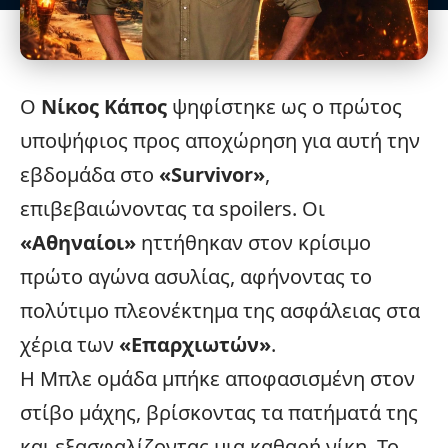
Ο
Νίκος Κάπος
ψηφίστηκε ως ο πρώτος
υποψήφιος προς αποχώρηση για αυτή την
εβδομάδα στο
«
Survivor
»
,
επιβεβαιώνοντας τα
spoilers
. Οι
«Αθηναίοι»
ηττήθηκαν στον κρίσιμο
πρώτο αγώνα ασυλίας, αφήνοντας το
πολύτιμο πλεονέκτημα της ασφάλειας στα
χέρια των
«Επαρχιωτών»
.
Η Μπλε ομάδα μπήκε αποφασισμένη στον
στίβο μάχης, βρίσκοντας τα πατήματά της
και εξασφαλίζοντας μια καθαρή νίκη. Το