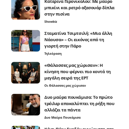
Κατερίνα Γερονικολού: Με μαύρο
μπικίνι και ρετρό αξεσουάρ δίπλα
στην πισίνα
Showbiz
Σταματίνα Τσιμτσιλή: «Μια άλλη
Νάουσα» – Οι εικόνες από τη
γιορτή στην Πάρο
Τηλεόραση
«Θάλασσες μας χώρισαν»: Η
κίνηση που φέρνει πιο κοντά τη
μεγάλη σειρά της ΕΡΤ
Οι Θάλασσες μας χώρισαν
Δυο μαύρα πουκάμισα: Το πρώτο
τρέιλερ αποκαλύπτει τη ρήξη που
αλλάζει τα πάντα
Δυο Μαύρα Πουκάμισα
Κέιτι Πέρι: Σχεδόν αγνώριστη στη