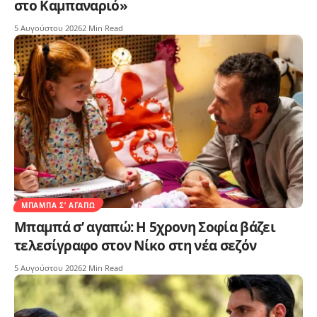
στο Καμπαναριό»
5 Αυγούστου 2026
2 Min Read
ΜΠΑΜΠΆ Σ’ ΑΓΑΠΏ
Μπαμπά σ’ αγαπώ: Η 5χρονη Σοφία βάζει
τελεσίγραφο στον Νίκο στη νέα σεζόν
5 Αυγούστου 2026
2 Min Read