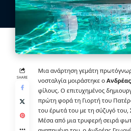
Μια ανάρτηση γεμάτη πρωτόγνωρ
SHARE
νοσταλγία μοιράστηκε ο
Ανδρέας
φίλους. Ο επιτυχημένος δημιουργ
πρώτη φορά τη Γιορτή του Πατέρ
του έρωτά του με τη σύζυγό του,
Μέσα από μια τρυφερή σειρά φωτ
αγαπημένη του, ο Ανδρέας Γεωργί