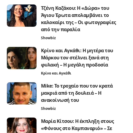
Τζένη Καζάκου: Η «Δώρα» του
Άγιου Έρωτα απολαμβάνει το
καλοκαίρι της – Οι φωτογραφίες
από την παραλία
Showbiz
Κρίνο και Αγκάθι: Η μητέρα του
Μάρκου τον στέλνει ξανά στη
φυλακή – Η μεγάλη προδοσία
Κρίνο και Αγκάθι
Mike: Το τροχαίο που τον κρατά
μακριά από τη δουλειά – Η
ανακοίνωσή του
Showbiz
Μαρία Κίτσου: Η έκπληξη στους
«Φόνους στο Καμπαναριό» – Σε