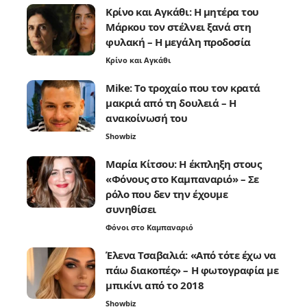
Κρίνο και Αγκάθι: Η μητέρα του
Μάρκου τον στέλνει ξανά στη
φυλακή – Η μεγάλη προδοσία
Κρίνο και Αγκάθι
Mike: Το τροχαίο που τον κρατά
μακριά από τη δουλειά – Η
ανακοίνωσή του
Showbiz
Μαρία Κίτσου: Η έκπληξη στους
«Φόνους στο Καμπαναριό» – Σε
ρόλο που δεν την έχουμε
συνηθίσει
Φόνοι στο Καμπαναριό
Έλενα Τσαβαλιά: «Από τότε έχω να
πάω διακοπές» – Η φωτογραφία με
μπικίνι από το 2018
Showbiz