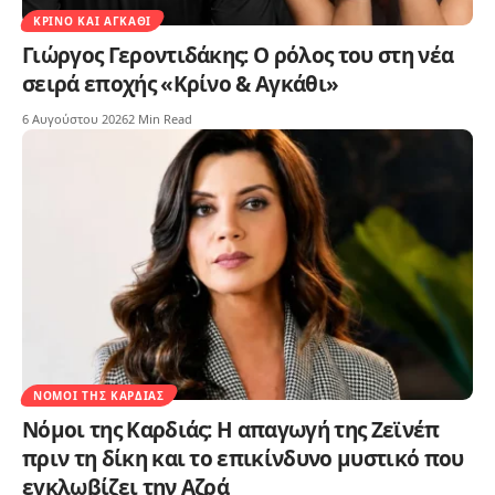
ΚΡΊΝΟ ΚΑΙ ΑΓΚΆΘΙ
Γιώργος Γεροντιδάκης: Ο ρόλος του στη νέα
σειρά εποχής «Κρίνο & Αγκάθι»
6 Αυγούστου 2026
2 Min Read
ΝΌΜΟΙ ΤΗΣ ΚΑΡΔΙΆΣ
Νόμοι της Καρδιάς: Η απαγωγή της Ζεϊνέπ
πριν τη δίκη και το επικίνδυνο μυστικό που
εγκλωβίζει την Αζρά