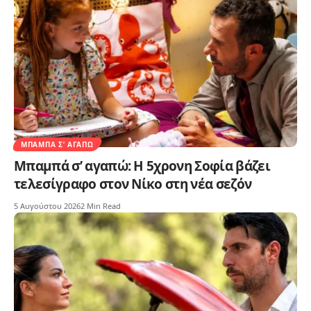
ΜΠΑΜΠΆ Σ’ ΑΓΑΠΏ
Μπαμπά σ’ αγαπώ: Η 5χρονη Σοφία βάζει
τελεσίγραφο στον Νίκο στη νέα σεζόν
5 Αυγούστου 2026
2 Min Read