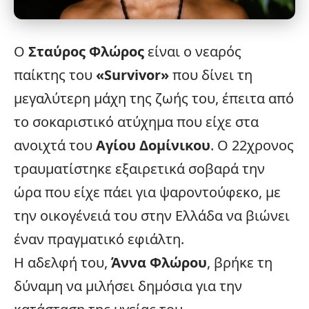
Ο
Σταύρος Φλώρος
είναι ο νεαρός
παίκτης του
«
Survivor
»
που δίνει τη
μεγαλύτερη μάχη της ζωής του, έπειτα από
το σοκαριστικό
ατύχημα
που είχε στα
ανοιχτά του
Αγίου Δομίνικου
. Ο 22χρονος
τραυματίστηκε εξαιρετικά σοβαρά την
ώρα που είχε πάει για ψαροντούφεκο, με
την οικογένειά του στην
Ελλάδα
να βιώνει
έναν πραγματικό εφιάλτη.
Η αδελφή του,
Άννα Φλώρου
, βρήκε τη
δύναμη να μιλήσει δημόσια για την