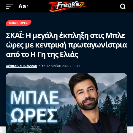
Aa
ΜΠΛΕ ΏΡΕΣ
ΣΚΑΪ: Η μεγάλη έκπληξη στις Μπλε
ώρες με κεντρική πρωταγωνίστρια
από τo H Γη της Eλιάς
Δέσποινα Ιωάννου
Τρίτη 12 Μαΐου 2026 - 11:43