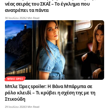
νέας σειράς του ΣΚΑΪ – Το έγκλημα που
ανατρέπει τα πάντα
30 Ιουλίου 2026
2 Min Read
ΜΠΛΕ ΏΡΕΣ
Μπλε Ώρες spoiler: Η Βάνα Μπάρμπα σε
ρόλο κλειδί – Τι κρύβει η σχέση της με τη
Στικούδη
29 Ιουλίου 2026
3 Min Read