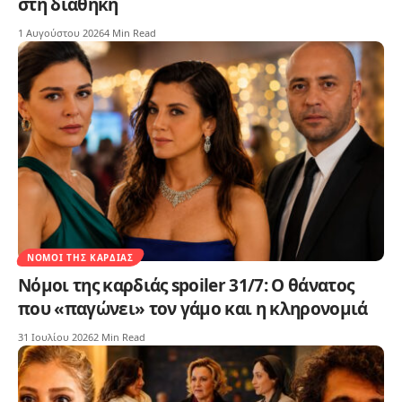
στη διαθήκη
1 Αυγούστου 2026
4 Min Read
ΝΌΜΟΙ ΤΗΣ ΚΑΡΔΙΆΣ
Νόμοι της καρδιάς spoiler 31/7: Ο θάνατος
που «παγώνει» τον γάμο και η κληρονομιά
31 Ιουλίου 2026
2 Min Read