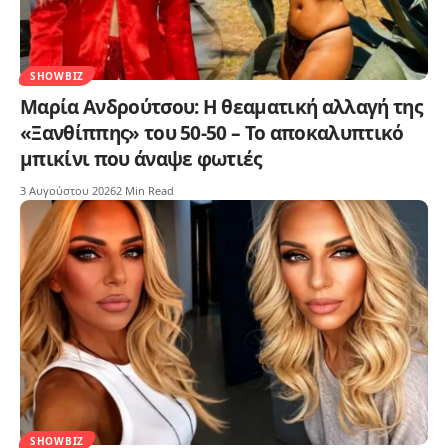
SHOWBIZ
Μαρία Ανδρούτσου: Η θεαματική αλλαγή της
«Ξανθίππης» του 50-50 – Το αποκαλυπτικό
μπικίνι που άναψε φωτιές
3 Αυγούστου 2026
2 Min Read
SHOWBIZ