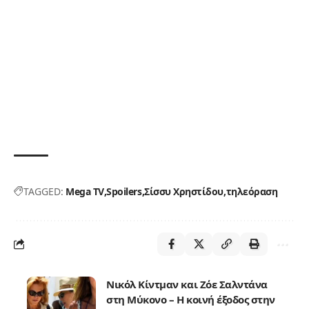
TAGGED:
Mega TV
Spoilers
Σίσσυ Χρηστίδου
τηλεόραση
Νικόλ Κίντμαν και Ζόε Σαλντάνα
στη Μύκονο – Η κοινή έξοδος στην