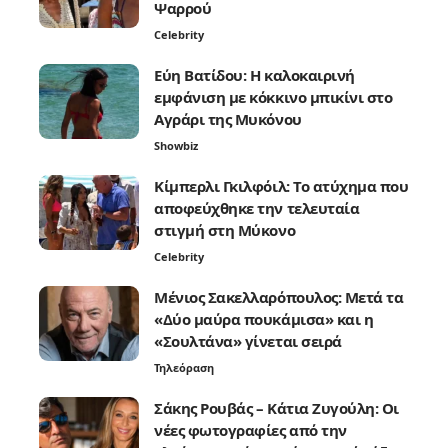
Ψαρρού
Celebrity
Εύη Βατίδου: Η καλοκαιρινή
εμφάνιση με κόκκινο μπικίνι στο
Αγράρι της Μυκόνου
Showbiz
Κίμπερλι Γκιλφόιλ: Το ατύχημα που
αποφεύχθηκε την τελευταία
στιγμή στη Μύκονο
Celebrity
Μένιος Σακελλαρόπουλος: Μετά τα
«Δύο μαύρα πουκάμισα» και η
«Σουλτάνα» γίνεται σειρά
Τηλεόραση
Σάκης Ρουβάς – Κάτια Ζυγούλη: Οι
νέες φωτογραφίες από την