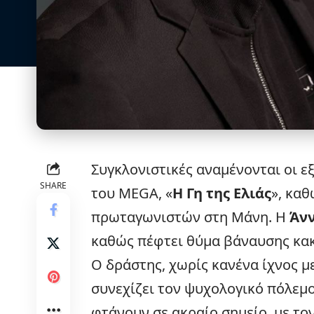
Συγκλονιστικές αναμένονται οι
εξ
SHARE
του MEGA, «
Η Γη της Ελιάς
», καθ
πρωταγωνιστών στη Μάνη. Η
Άν
καθώς πέφτει θύμα βάναυσης κα
Ο δράστης, χωρίς κανένα ίχνος μ
συνεχίζει τον ψυχολογικό πόλεμο
φτάνουν σε ακραίο σημείο, με το