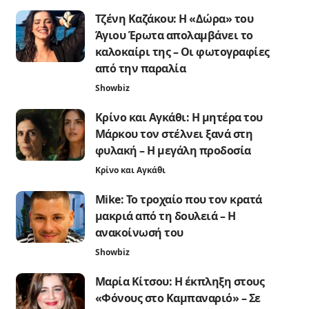
Τζένη Καζάκου: Η «Δώρα» του
Άγιου Έρωτα απολαμβάνει το
καλοκαίρι της – Οι φωτογραφίες
από την παραλία
Showbiz
Κρίνο και Αγκάθι: Η μητέρα του
Μάρκου τον στέλνει ξανά στη
φυλακή – Η μεγάλη προδοσία
Κρίνο και Αγκάθι
Mike: Το τροχαίο που τον κρατά
μακριά από τη δουλειά – Η
ανακοίνωσή του
Showbiz
Μαρία Κίτσου: Η έκπληξη στους
«Φόνους στο Καμπαναριό» – Σε