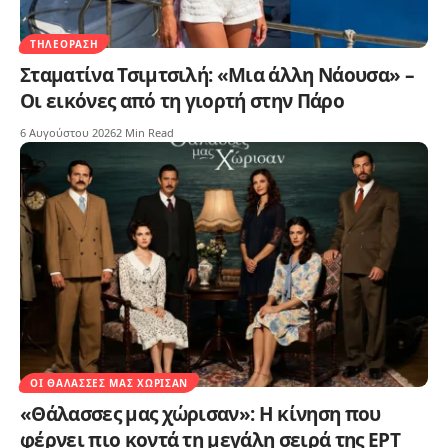
ΤΗΛΕΌΡΑΣΗ
Σταματίνα Τσιμτσιλή: «Μια άλλη Νάουσα» –
Οι εικόνες από τη γιορτή στην Πάρο
6 Αυγούστου 2026
2 Min Read
ΟΙ ΘΆΛΑΣΣΕΣ ΜΑΣ ΧΏΡΙΣΑΝ
«Θάλασσες μας χώρισαν»: Η κίνηση που
φέρνει πιο κοντά τη μεγάλη σειρά της ΕΡΤ