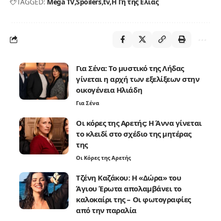
TAGGED:
Mega TV
Spoilers
tv
Η Γη της Ελιάς
Για Σένα: Το μυστικό της Λήδας
γίνεται η αρχή των εξελίξεων στην
οικογένεια Ηλιάδη
Για Σένα
Οι κόρες της Αρετής: Η Άννα γίνεται
το κλειδί στο σχέδιο της μητέρας
της
Οι Κόρες της Αρετής
Τζένη Καζάκου: Η «Δώρα» του
Άγιου Έρωτα απολαμβάνει το
καλοκαίρι της – Οι φωτογραφίες
από την παραλία