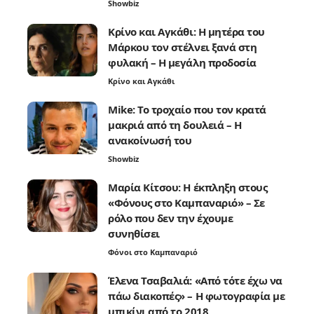
Showbiz
Κρίνο και Αγκάθι: Η μητέρα του
Μάρκου τον στέλνει ξανά στη
φυλακή – Η μεγάλη προδοσία
Κρίνο και Αγκάθι
Mike: Το τροχαίο που τον κρατά
μακριά από τη δουλειά – Η
ανακοίνωσή του
Showbiz
Μαρία Κίτσου: Η έκπληξη στους
«Φόνους στο Καμπαναριό» – Σε
ρόλο που δεν την έχουμε
συνηθίσει
Φόνοι στο Καμπαναριό
Έλενα Τσαβαλιά: «Από τότε έχω να
πάω διακοπές» – Η φωτογραφία με
μπικίνι από το 2018