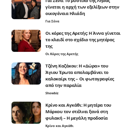
Για Σένα: Το μυστικό της Λήδας
γίνεται η αρχή των εξελίξεων στην
οικογένεια Ηλιάδη
Για Σένα
Οι κόρες της Αρετής: Η Άννα γίνεται
το κλειδί στο σχέδιο της μητέρας
της
Οι Κόρες της Αρετής
Τζένη Καζάκου: Η «Δώρα» του
Άγιου Έρωτα απολαμβάνει το
καλοκαίρι της – Οι φωτογραφίες
από την παραλία
Showbiz
Κρίνο και Αγκάθι: Η μητέρα του
Μάρκου τον στέλνει ξανά στη
φυλακή – Η μεγάλη προδοσία
Κρίνο και Αγκάθι