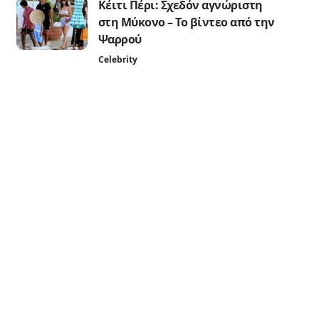
Κέιτι Πέρι: Σχεδόν αγνώριστη
στη Μύκονο – Το βίντεο από την
Ψαρρού
Celebrity