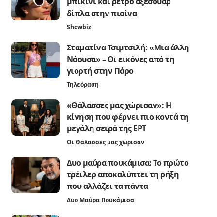
μπικίνι και ρετρό αξεσουάρ
δίπλα στην πισίνα
Showbiz
Σταματίνα Τσιμτσιλή: «Μια άλλη
Νάουσα» – Οι εικόνες από τη
γιορτή στην Πάρο
Τηλεόραση
«Θάλασσες μας χώρισαν»: Η
κίνηση που φέρνει πιο κοντά τη
μεγάλη σειρά της ΕΡΤ
Οι Θάλασσες μας χώρισαν
Δυο μαύρα πουκάμισα: Το πρώτο
τρέιλερ αποκαλύπτει τη ρήξη
που αλλάζει τα πάντα
Δυο Μαύρα Πουκάμισα