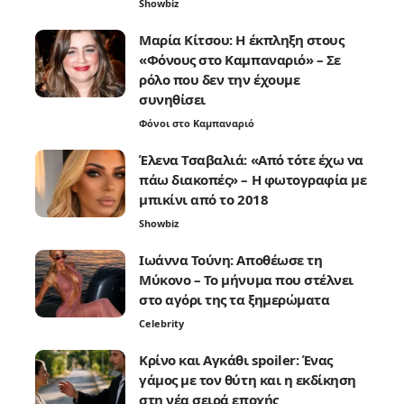
Showbiz
Μαρία Κίτσου: Η έκπληξη στους
«Φόνους στο Καμπαναριό» – Σε
ρόλο που δεν την έχουμε
συνηθίσει
Φόνοι στο Καμπαναριό
Έλενα Τσαβαλιά: «Από τότε έχω να
πάω διακοπές» – Η φωτογραφία με
μπικίνι από το 2018
Showbiz
Ιωάννα Τούνη: Αποθέωσε τη
Μύκονο – Το μήνυμα που στέλνει
στο αγόρι της τα ξημερώματα
Celebrity
Κρίνο και Αγκάθι spoiler: Ένας
γάμος με τον θύτη και η εκδίκηση
στη νέα σειρά εποχής