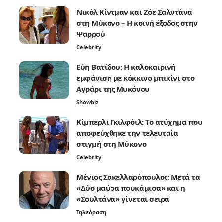
Νικόλ Κίντμαν και Ζόε Σαλντάνα
στη Μύκονο – Η κοινή έξοδος στην
Ψαρρού
Celebrity
Εύη Βατίδου: Η καλοκαιρινή
εμφάνιση με κόκκινο μπικίνι στο
Αγράρι της Μυκόνου
Showbiz
Κίμπερλι Γκιλφόιλ: Το ατύχημα που
αποφεύχθηκε την τελευταία
στιγμή στη Μύκονο
Celebrity
Μένιος Σακελλαρόπουλος: Μετά τα
«Δύο μαύρα πουκάμισα» και η
«Σουλτάνα» γίνεται σειρά
Τηλεόραση