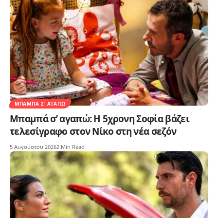
ΜΠΑΜΠΆ Σ’ ΑΓΑΠΏ
Μπαμπά σ’ αγαπώ: Η 5χρονη Σοφία βάζει
τελεσίγραφο στον Νίκο στη νέα σεζόν
5 Αυγούστου 2026
2 Min Read