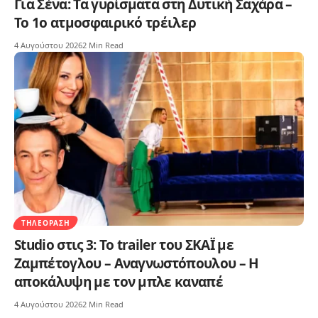
Για Σένα: Τα γυρίσματα στη Δυτική Σαχάρα –
Το 1ο ατμοσφαιρικό τρέιλερ
4 Αυγούστου 2026
2 Min Read
ΤΗΛΕΌΡΑΣΗ
Studio στις 3: Το trailer του ΣΚΑΪ με
Ζαμπέτογλου – Αναγνωστόπουλου – Η
αποκάλυψη με τον μπλε καναπέ
4 Αυγούστου 2026
2 Min Read