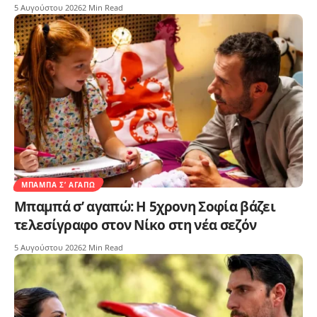
5 Αυγούστου 2026
2 Min Read
ΜΠΑΜΠΆ Σ’ ΑΓΑΠΏ
Μπαμπά σ’ αγαπώ: Η 5χρονη Σοφία βάζει
τελεσίγραφο στον Νίκο στη νέα σεζόν
5 Αυγούστου 2026
2 Min Read