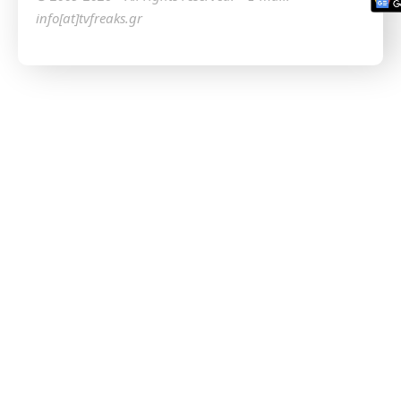
info[at]tvfreaks.gr