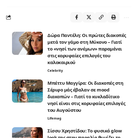
Δώρα Παντέλη: Οι πρώτες διακοπές
μετά τον γάμο στη Μύκονο – Γιατί
το «νησί των ανέμων» παραμένει
στις κορυφαίες επιλογές του
καλοκαιριού
Celebrity
Μπέττυ Μαγγίρα: Οι διακοπές στη
Σέριφο μάς έβαλαν σε mood
διακοπών – Γιατί το κυκλαδίτικο
νησί είναι στις κορυφαίες επιλογές
του Αυγούστου
Lifemag
Σίσσυ Χρηστίδου: Το φυσικό glow
look της στην παραλία θυμίζει το