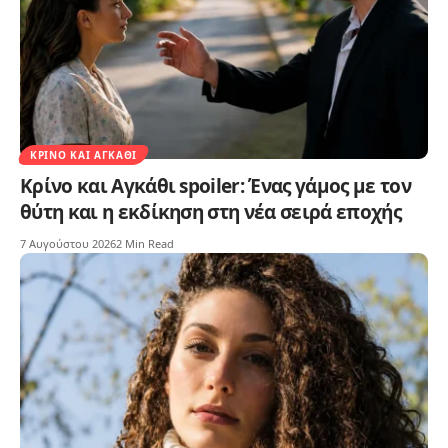
ΚΡΊΝΟ ΚΑΙ ΑΓΚΆΘΙ
Κρίνο και Αγκάθι spoiler: Ένας γάμος με τον
θύτη και η εκδίκηση στη νέα σειρά εποχής
7 Αυγούστου 2026
2 Min Read