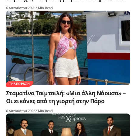
6 Αυγούστου 2026
2 Min Read
ΤΗΛΕΌΡΑΣΗ
Σταματίνα Τσιμτσιλή: «Μια άλλη Νάουσα» –
Οι εικόνες από τη γιορτή στην Πάρο
6 Αυγούστου 2026
2 Min Read