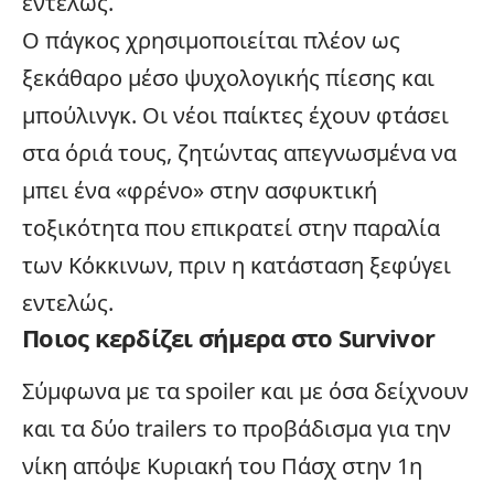
εντελώς.
Ο πάγκος χρησιμοποιείται πλέον ως
ξεκάθαρο μέσο ψυχολογικής πίεσης και
μπούλινγκ. Οι νέοι παίκτες έχουν φτάσει
στα όριά τους, ζητώντας απεγνωσμένα να
μπει ένα «φρένο» στην ασφυκτική
τοξικότητα που επικρατεί στην παραλία
των Κόκκινων, πριν η κατάσταση ξεφύγει
εντελώς.
Ποιος κερδίζει σήμερα στο Survivor
Σύμφωνα με τα
spoiler
και με όσα δείχνουν
και τα δύο trailers το προβάδισμα για την
νίκη απόψε Κυριακή του Πάσχ στην 1η