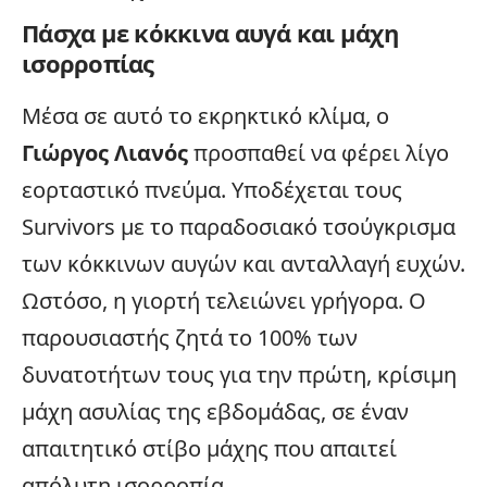
Πάσχα με κόκκινα αυγά και μάχη
ισορροπίας
Μέσα σε αυτό το εκρηκτικό κλίμα, ο
Γιώργος Λιανός
προσπαθεί να φέρει λίγο
εορταστικό πνεύμα. Υποδέχεται τους
Survivors με το παραδοσιακό τσούγκρισμα
των κόκκινων αυγών και ανταλλαγή ευχών.
Ωστόσο, η γιορτή τελειώνει γρήγορα. Ο
παρουσιαστής ζητά το 100% των
δυνατοτήτων τους για την πρώτη, κρίσιμη
μάχη ασυλίας της εβδομάδας, σε έναν
απαιτητικό στίβο μάχης που απαιτεί
απόλυτη ισορροπία.