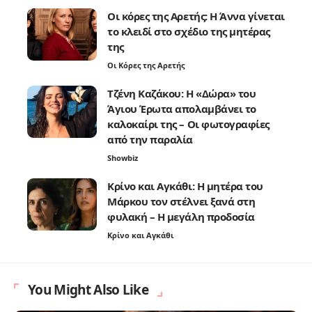
Οι κόρες της Αρετής: Η Άννα γίνεται
το κλειδί στο σχέδιο της μητέρας
της
Οι Κόρες της Αρετής
Τζένη Καζάκου: Η «Δώρα» του
Άγιου Έρωτα απολαμβάνει το
καλοκαίρι της – Οι φωτογραφίες
από την παραλία
Showbiz
Κρίνο και Αγκάθι: Η μητέρα του
Μάρκου τον στέλνει ξανά στη
φυλακή – Η μεγάλη προδοσία
Κρίνο και Αγκάθι
You Might Also Like