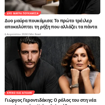
ΔΥΟ ΜΑΎΡΑ ΠΟΥΚΆΜΙΣΑ
Δυο μαύρα πουκάμισα: Το πρώτο τρέιλερ
αποκαλύπτει τη ρήξη που αλλάζει τα πάντα
6 Αυγούστου 2026
3 Min Read
ΚΡΊΝΟ ΚΑΙ ΑΓΚΆΘΙ
Γιώργος Γεροντιδάκης: Ο ρόλος του στη νέα