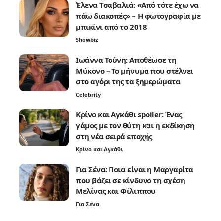
Έλενα Τσαβαλιά: «Από τότε έχω να
πάω διακοπές» – Η φωτογραφία με
μπικίνι από το 2018
Showbiz
Ιωάννα Τούνη: Αποθέωσε τη
Μύκονο – Το μήνυμα που στέλνει
στο αγόρι της τα ξημερώματα
Celebrity
Κρίνο και Αγκάθι spoiler: Ένας
γάμος με τον θύτη και η εκδίκηση
στη νέα σειρά εποχής
Κρίνο και Αγκάθι
Για Σένα: Ποια είναι η Μαργαρίτα
που βάζει σε κίνδυνο τη σχέση
Μελίνας και Φίλιππου
Για Σένα