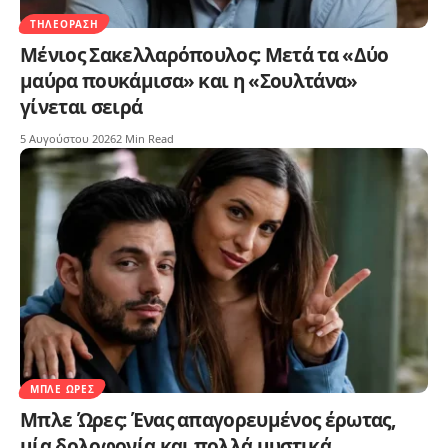
ΤΗΛΕΌΡΑΣΗ
Μένιος Σακελλαρόπουλος: Μετά τα «Δύο
μαύρα πουκάμισα» και η «Σουλτάνα»
γίνεται σειρά
5 Αυγούστου 2026
2 Min Read
ΜΠΛΕ ΏΡΕΣ
Μπλε Ώρες: Ένας απαγορευμένος έρωτας,
μία δολοφονία και πολλά μυστικά