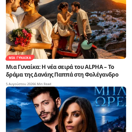
ΜΙΑ ΓΥΝΑΊΚΑ
Μια Γυναίκα: Η νέα σειρά του ALPHA – Το
δράμα της Δανάης Παππά στη Φολέγανδρο
5 Αυγούστου 2026
6 Min Read