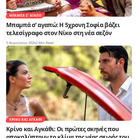
ΜΠΑΜΠΆ Σ’ ΑΓΑΠΏ
Μπαμπά σ’ αγαπώ: Η 5χρονη Σοφία βάζει
τελεσίγραφο στον Νίκο στη νέα σεζόν
5 Αυγούστου 2026
2 Min Read
ΚΡΊΝΟ ΚΑΙ ΑΓΚΆΘΙ
Κρίνο και Αγκάθι: Οι πρώτες σκηνές που
αποκαλύπτουν το κλίμα της νέας σειράς του