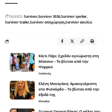
TAGGED:
Survivor
Survivor 2026
Survivor spoiler
Survivor trailer
Survivor αποχώρηση
Survivor ασυλία
Κέιτι Πέρι: Σχεδόν αγνώριστη στη
Μύκονο – Το βίντεο από την
Ψαρρού
Celebrity
Ελένη Μενεγάκη: Αμακιγιάριστη
στο Φισκάρδο – Το βίντεο από την
έξοδό της
Showbiz
Γιώργος Γεροντιδάκης: Ο ρόλος του