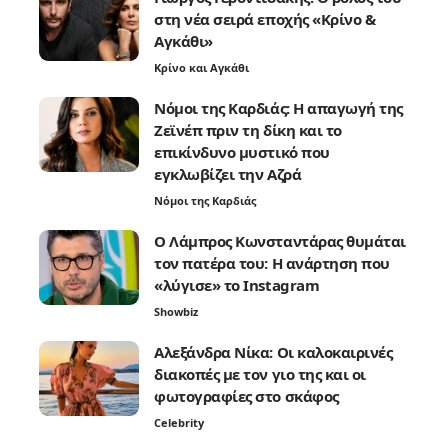
στη νέα σειρά εποχής «Κρίνο &
Αγκάθι»
Κρίνο και Αγκάθι
Νόμοι της Καρδιάς: Η απαγωγή της
Ζεϊνέπ πριν τη δίκη και το
επικίνδυνο μυστικό που
εγκλωβίζει την Αζρά
Νόμοι της Καρδιάς
Ο Λάμπρος Κωνσταντάρας θυμάται
τον πατέρα του: Η ανάρτηση που
«λύγισε» το Instagram
Showbiz
Αλεξάνδρα Νίκα: Οι καλοκαιρινές
διακοπές με τον γιο της και οι
φωτογραφίες στο σκάφος
Celebrity