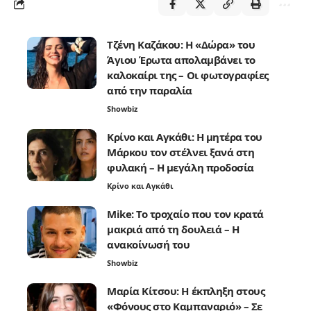
Τζένη Καζάκου: Η «Δώρα» του
Άγιου Έρωτα απολαμβάνει το
καλοκαίρι της – Οι φωτογραφίες
από την παραλία
Showbiz
Κρίνο και Αγκάθι: Η μητέρα του
Μάρκου τον στέλνει ξανά στη
φυλακή – Η μεγάλη προδοσία
Κρίνο και Αγκάθι
Mike: Το τροχαίο που τον κρατά
μακριά από τη δουλειά – Η
ανακοίνωσή του
Showbiz
Μαρία Κίτσου: Η έκπληξη στους
«Φόνους στο Καμπαναριό» – Σε