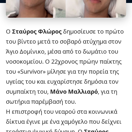
Ο
Σταύρος Φλώρος
δημοσίευσε το πρώτο
του βίντεο μετά το σοβαρό ατύχημα στον
Άγιο Δομίνικο, μέσα από το δωμάτιο του
νοσοκομείου. Ο 22χρονος πρώην παίκτης
του «
Survivor
» μίλησε για την πορεία της
υγείας του και ευχαρίστησε δημόσια τον
συμπαίκτη του,
Μάνο Μαλλιαρό
, για τη
σωτήρια παρέμβασή του.
Η επιστροφή του νεαρού στα κοινωνικά
δίκτυα έγινε με ένα χαμόγελο που δείχνει
τεράστια ψυχική δύναμη. Ο
Σταύρος