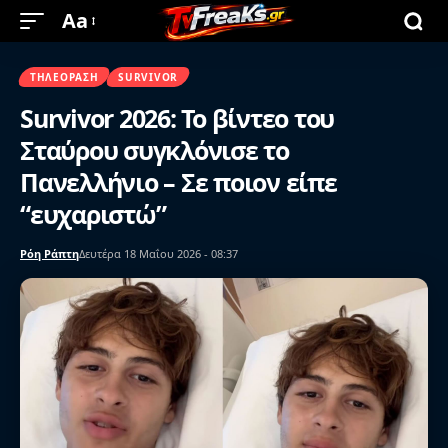
Aa
ΤΗΛΕΌΡΑΣΗ
SURVIVOR
Survivor 2026: Το βίντεο του
Σταύρου συγκλόνισε το
Πανελλήνιο – Σε ποιον είπε
“ευχαριστώ”
Ρόη Ράπτη
Δευτέρα 18 Μαΐου 2026 - 08:37