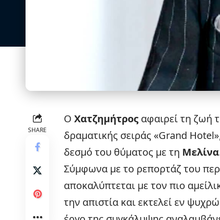
Ο
Χατζημήτρος
αφαιρεί τη ζωή 
SHARE
δραματικής σειράς «
Grand Hotel
»
δεσμό του θύματος με τη
Μελίνα
Σύμφωνα με το ρεπορτάζ του περι
αποκαλύπτεται με τον πιο αμείλι
την απιστία και εκτελεί εν ψυχρ
έργο της συγκάλυψης αναλαμβάνε