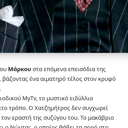
του
Μάρκου
στα επόμενα επεισόδια της
, βάζοντας ένα αιματηρό τέλος στον κρυφό
.
οδικού MyTv, το μυστικό ειδύλλιο
κτο τρόπο. Ο Χατζημήτρος δεν συγχωρεί
ώ τον εραστή της συζύγου του. Το μακάβριο
ι ο Νώντας, ο οποίος θάβει τη σορό στο