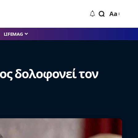
Aa
LIFEMAG
ος δολοφονεί τον