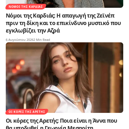
ΝΌΜΟΙ ΤΗΣ ΚΑΡΔΙΆΣ
Νόμοι της Καρδιάς: Η απαγωγή της Ζεϊνέπ
πριν τη δίκη και το επικίνδυνο μυστικό που
εγκλωβίζει την Αζρά
6 Αυγούστου 2026
2 Min Read
ΟΙ ΚΌΡΕΣ ΤΗΣ ΑΡΕΤΉΣ
Οι κόρες της Αρετής: Ποια είναι η Άννα που
θα υποδυθεί η Γεωργία Μεσαρίτη