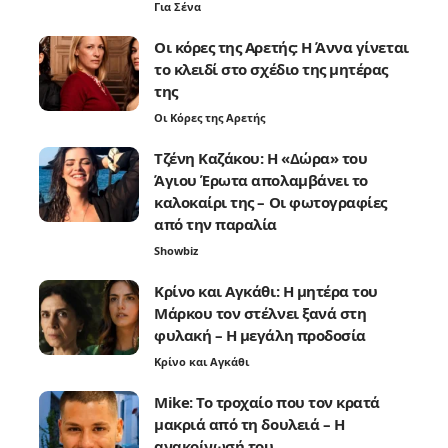
Για Σένα
Οι κόρες της Αρετής: Η Άννα γίνεται
το κλειδί στο σχέδιο της μητέρας
της
Οι Κόρες της Αρετής
Τζένη Καζάκου: Η «Δώρα» του
Άγιου Έρωτα απολαμβάνει το
καλοκαίρι της – Οι φωτογραφίες
από την παραλία
Showbiz
Κρίνο και Αγκάθι: Η μητέρα του
Μάρκου τον στέλνει ξανά στη
φυλακή – Η μεγάλη προδοσία
Κρίνο και Αγκάθι
Mike: Το τροχαίο που τον κρατά
μακριά από τη δουλειά – Η
ανακοίνωσή του