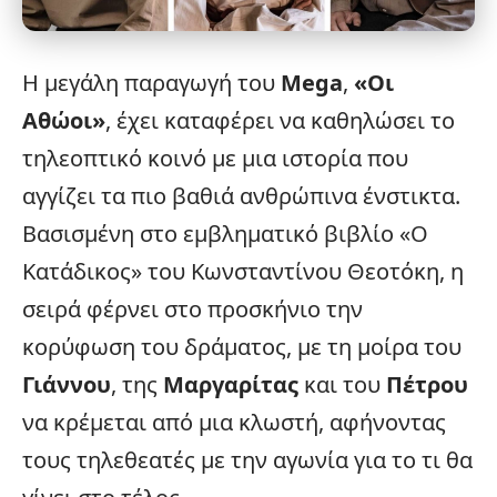
Η μεγάλη παραγωγή του
Mega
,
«
Οι
Αθώοι
»
, έχει καταφέρει να καθηλώσει το
τηλεοπτικό κοινό με μια ιστορία που
αγγίζει τα πιο βαθιά ανθρώπινα ένστικτα.
Βασισμένη στο εμβληματικό
βιβλίο
«Ο
Κατάδικος» του Κωνσταντίνου Θεοτόκη, η
σειρά φέρνει στο προσκήνιο την
κορύφωση του δράματος, με τη μοίρα του
Γιάννου
, της
Μαργαρίτας
και του
Πέτρου
να κρέμεται από μια κλωστή, αφήνοντας
τους τηλεθεατές με την αγωνία για το τι θα