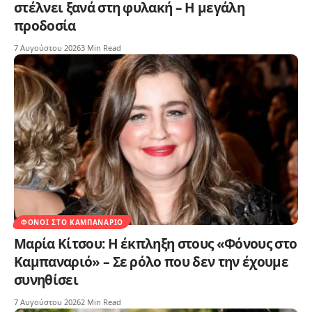
στέλνει ξανά στη φυλακή – Η μεγάλη
προδοσία
7 Αυγούστου 2026
3 Min Read
ΦΌΝΟΙ ΣΤΟ ΚΑΜΠΑΝΑΡΙΌ
Μαρία Κίτσου: Η έκπληξη στους «Φόνους στο
Καμπαναριό» – Σε ρόλο που δεν την έχουμε
συνηθίσει
7 Αυγούστου 2026
2 Min Read