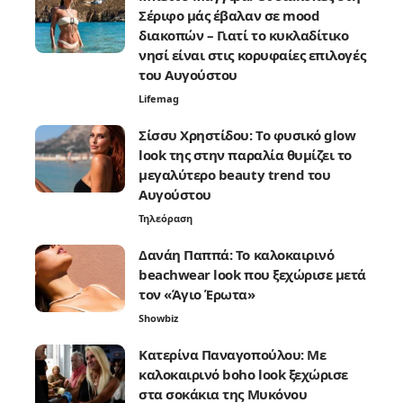
Σέριφο μάς έβαλαν σε mood
διακοπών – Γιατί το κυκλαδίτικο
νησί είναι στις κορυφαίες επιλογές
του Αυγούστου
Lifemag
Σίσσυ Χρηστίδου: Το φυσικό glow
look της στην παραλία θυμίζει το
μεγαλύτερο beauty trend του
Αυγούστου
Τηλεόραση
Δανάη Παππά: Το καλοκαιρινό
beachwear look που ξεχώρισε μετά
τον «Άγιο Έρωτα»
Showbiz
Κατερίνα Παναγοπούλου: Με
καλοκαιρινό boho look ξεχώρισε
στα σοκάκια της Μυκόνου