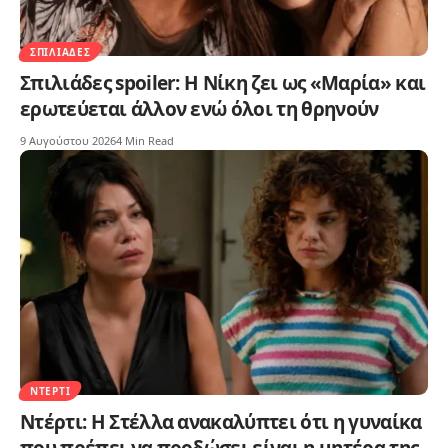
ΣΠΙΛΙΆΔΕΣ
Σπιλιάδες spoiler: Η Νίκη ζει ως «Μαρία» και
ερωτεύεται άλλον ενώ όλοι τη θρηνούν
9 Αυγούστου 2026
4 Min Read
ΝΤΈΡΤΙ
Ντέρτι: Η Στέλλα ανακαλύπτει ότι η γυναίκα
που πρέπει να προδώσει είναι η μητέρα της