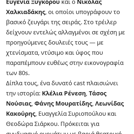
Ευγενία Ξυγκόρου
και ο
Νικόλας
Χαλκιαδάκης
, οι οποίοι υπογράφουν το
βασικό ζευγάρι της σειράς. Στο τρέιλερ
δείχνουν εντελώς αλλαγμένοι σε σχέση με
προηγούμενες δουλειές τους — με
χτενίσματα, ντύσιμο και ύφος που
παραπέμπουν ευθέως στην εικονογραφία
των 80s.
Δίπλα τους, ένα δυνατό cast πλαισιώνει
την ιστορία:
Κλέλια Ρένεση
,
Τάσος
Νούσιας
,
Φάνης Μουρατίδης
,
Λεωνίδας
Κακούρης
, Ευαγγελία Συριοπούλου και
Θεοδώρα Σιάρκου. Πρόκειται για
συνδυασμό ονομάτων με βαριά θεατρική