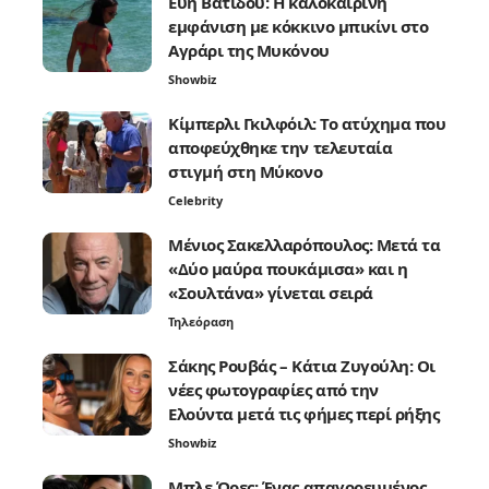
Εύη Βατίδου: Η καλοκαιρινή
εμφάνιση με κόκκινο μπικίνι στο
Αγράρι της Μυκόνου
Showbiz
Κίμπερλι Γκιλφόιλ: Το ατύχημα που
αποφεύχθηκε την τελευταία
στιγμή στη Μύκονο
Celebrity
Μένιος Σακελλαρόπουλος: Μετά τα
«Δύο μαύρα πουκάμισα» και η
«Σουλτάνα» γίνεται σειρά
Τηλεόραση
Σάκης Ρουβάς – Κάτια Ζυγούλη: Οι
νέες φωτογραφίες από την
Ελούντα μετά τις φήμες περί ρήξης
Showbiz
Μπλε Ώρες: Ένας απαγορευμένος