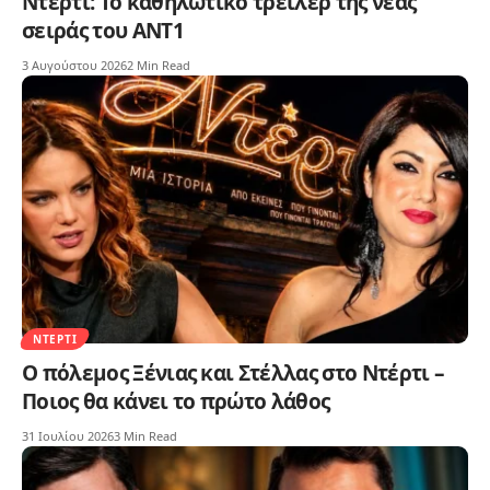
Ντέρτι: Το καθηλωτικό τρέιλερ της νέας
σειράς του ΑΝΤ1
3 Αυγούστου 2026
2 Min Read
ΝΤΈΡΤΙ
Ο πόλεμος Ξένιας και Στέλλας στο Ντέρτι –
Ποιος θα κάνει το πρώτο λάθος
31 Ιουλίου 2026
3 Min Read