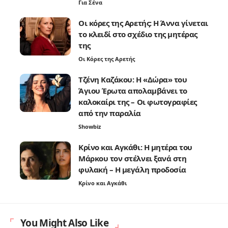
Για Σένα
Οι κόρες της Αρετής: Η Άννα γίνεται
το κλειδί στο σχέδιο της μητέρας
της
Οι Κόρες της Αρετής
Τζένη Καζάκου: Η «Δώρα» του
Άγιου Έρωτα απολαμβάνει το
καλοκαίρι της – Οι φωτογραφίες
από την παραλία
Showbiz
Κρίνο και Αγκάθι: Η μητέρα του
Μάρκου τον στέλνει ξανά στη
φυλακή – Η μεγάλη προδοσία
Κρίνο και Αγκάθι
You Might Also Like