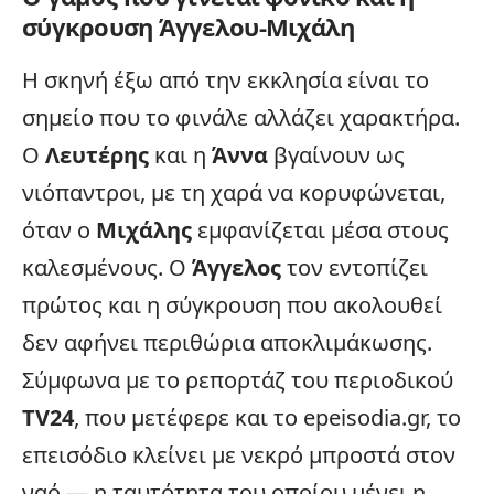
σύγκρουση Άγγελου-Μιχάλη
Η σκηνή έξω από την εκκλησία είναι το
σημείο που το φινάλε αλλάζει χαρακτήρα.
Ο
Λευτέρης
και η
Άννα
βγαίνουν ως
νιόπαντροι, με τη χαρά να κορυφώνεται,
όταν ο
Μιχάλης
εμφανίζεται μέσα στους
καλεσμένους. Ο
Άγγελος
τον εντοπίζει
πρώτος και η
σύγκρουση
που ακολουθεί
δεν αφήνει περιθώρια αποκλιμάκωσης.
Σύμφωνα με το ρεπορτάζ του περιοδικού
TV24
, που μετέφερε και το epeisodia.gr, το
επεισόδιο κλείνει με νεκρό μπροστά στον
ναό — η ταυτότητα του οποίου μένει η