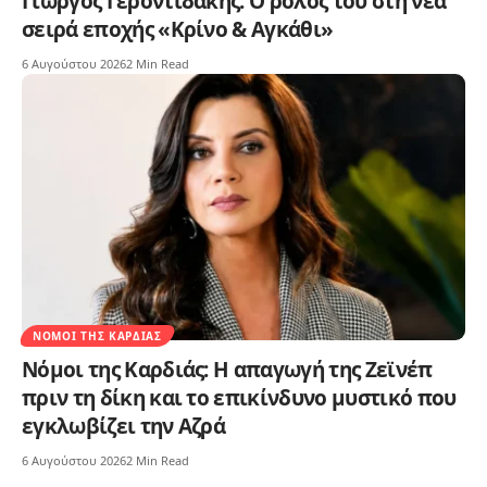
Γιώργος Γεροντιδάκης: Ο ρόλος του στη νέα
σειρά εποχής «Κρίνο & Αγκάθι»
6 Αυγούστου 2026
2 Min Read
ΝΌΜΟΙ ΤΗΣ ΚΑΡΔΙΆΣ
Νόμοι της Καρδιάς: Η απαγωγή της Ζεϊνέπ
πριν τη δίκη και το επικίνδυνο μυστικό που
εγκλωβίζει την Αζρά
6 Αυγούστου 2026
2 Min Read