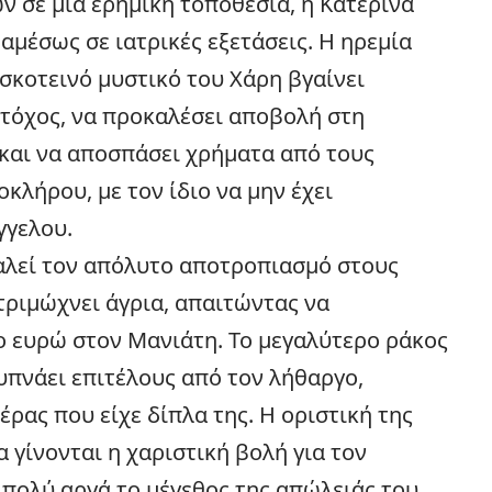
 σε μια ερημική τοποθεσία, η Κατερίνα
αμέσως σε ιατρικές εξετάσεις. Η ηρεμία
σκοτεινό μυστικό του Χάρη βγαίνει
στόχος, να προκαλέσει αποβολή στη
 και να αποσπάσει χρήματα από τους
κλήρου, με τον ίδιο να μην έχει
γγελου.
αλεί τον απόλυτο αποτροπιασμό στους
τριμώχνει άγρια, απαιτώντας να
ίο ευρώ στον Μανιάτη. Το μεγαλύτερο ράκος
 ξυπνάει επιτέλους από τον λήθαργο,
ρας που είχε δίπλα της. Η οριστική της
 γίνονται η χαριστική βολή για τον
 πολύ αργά το μέγεθος της απώλειάς του.