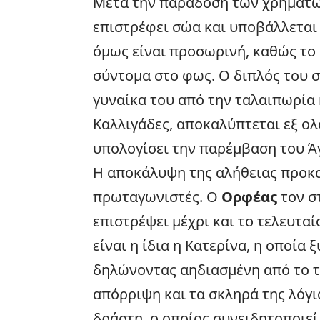
Μετά την παράδοση των χρημάτων
επιστρέφει σώα και υποβάλλεται 
όμως είναι προσωρινή, καθώς το 
σύντομα στο φως. Ο διπλός του 
γυναίκα του από την ταλαιπωρία
Καλλιγάδες, αποκαλύπτεται εξ ολο
υπολογίσει την παρέμβαση του Ά
Η αποκάλυψη της αλήθειας προκ
πρωταγωνιστές. Ο
Ορφέας
τον σ
επιστρέψει μέχρι και το τελευτα
είναι η ίδια η Κατερίνα, η οποία
δηλώνοντας αηδιασμένη από το τέ
απόρριψη και τα σκληρά της λόγια
δράστη, ο οποίος συνειδητοποιεί