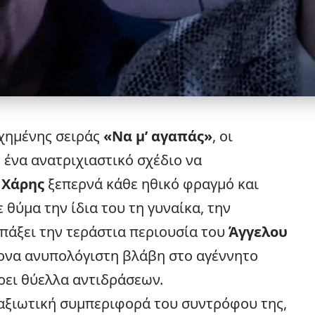
υχημένης σειράς
«Να μ’ αγαπάς»
, οι
ένα ανατριχιαστικό σχέδιο να
Ο
Χάρης
ξεπερνά κάθε ηθικό φραγμό και
 θύμα την ίδια του τη γυναίκα, την
αρπάξει την τεράστια περιουσία του
Άγγελου
ονα ανυπολόγιστη βλάβη στο αγέννητο
έρει θύελλα αντιδράσεων.
παξιωτική συμπεριφορά του συντρόφου της,