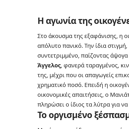
Η αγωνία της οικογένε
Στο άκουσμα της εξαφάνισης, η
ο
απόλυτο πανικό. Την ίδια στιγμή
συντετριμμένο, παίζοντας άψογα
Άγγελος
, φανερά ταραγμένος, κιν
της, μέχρι που οι απαγωγείς επι
χρηματικό ποσό. Επειδή η οικογέ
οικονομικές απαιτήσεις, ο Μανι
πληρώσει ο ίδιος τα λύτρα για να
Το οργισμένο ξέσπασ