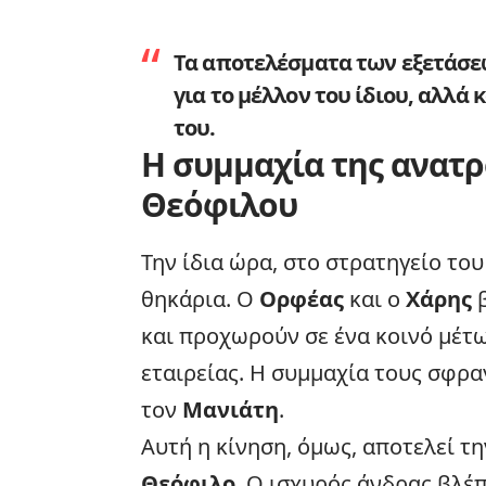
Τα αποτελέσματα των εξετάσε
για το μέλλον του ίδιου, αλλ
του.
Η συμμαχία της ανατ
Θεόφιλου
Την ίδια ώρα, στο στρατηγείο του
θηκάρια. Ο
Ορφέας
και ο
Χάρης
β
και προχωρούν σε ένα κοινό μέτω
εταιρείας. Η συμμαχία τους σφρα
τον
Μανιάτη
.
Αυτή η κίνηση, όμως, αποτελεί τ
Θεόφιλο
. Ο ισχυρός άνδρας βλέ