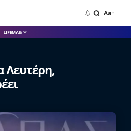
Aa
LIFEMAG
ια Λευτέρη,
έει