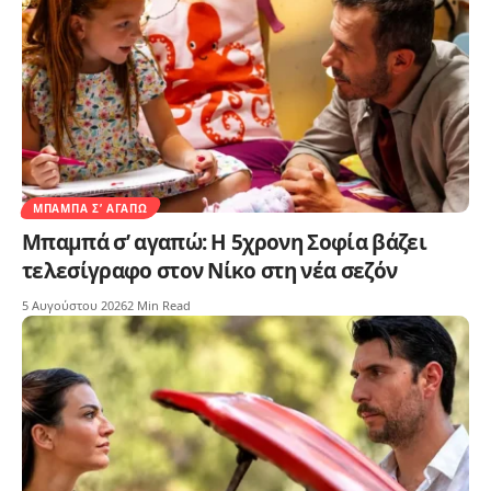
ΜΠΑΜΠΆ Σ’ ΑΓΑΠΏ
Μπαμπά σ’ αγαπώ: Η 5χρονη Σοφία βάζει
τελεσίγραφο στον Νίκο στη νέα σεζόν
5 Αυγούστου 2026
2 Min Read