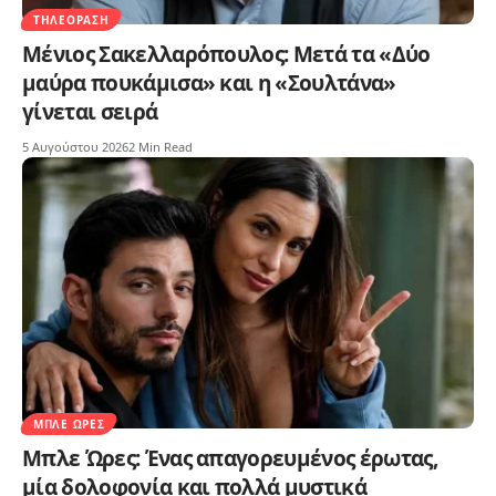
ΤΗΛΕΌΡΑΣΗ
Μένιος Σακελλαρόπουλος: Μετά τα «Δύο
μαύρα πουκάμισα» και η «Σουλτάνα»
γίνεται σειρά
5 Αυγούστου 2026
2 Min Read
ΜΠΛΕ ΏΡΕΣ
Μπλε Ώρες: Ένας απαγορευμένος έρωτας,
μία δολοφονία και πολλά μυστικά