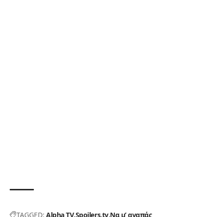
TAGGED:
Alpha TV
Spoilers
tv
Να μ’ αγαπάς