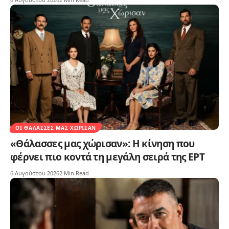
ΟΙ ΘΆΛΑΣΣΕΣ ΜΑΣ ΧΏΡΙΣΑΝ
«Θάλασσες μας χώρισαν»: Η κίνηση που
φέρνει πιο κοντά τη μεγάλη σειρά της ΕΡΤ
6 Αυγούστου 2026
2 Min Read