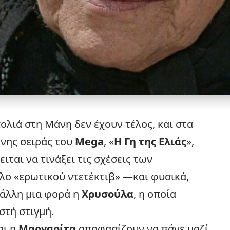
ολιά στη Μάνη δεν έχουν τέλος, και στα
ένης σειράς του
Mega
, «
Η Γη της Ελιάς
»,
ιται να τινάξει τις σχέσεις των
λο «ερωτικού ντετέκτιβ» —και φυσικά,
άλλη μια φορά η
Χρυσούλα
, η οποία
στή στιγμή.
αι η
Μαργαρίτα
αποφασίζουν να πάνε μαζί