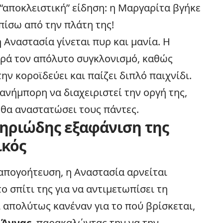
“αποκλειστική” είδηση: η Μαργαρίτα βγήκε
πίσω από την πλάτη της!
 Αναστασία γίνεται πυρ και μανία. Η
ρά τον απόλυτο συγκλονισμό, καθώς
ην κοροϊδεύει και παίζει διπλό παιχνίδι.
νήμπορη να διαχειριστεί την οργή της,
 θα αναστατώσει τους πάντες.
στηριώδης εξαφάνιση της
ικός
απογοήτευση, η Αναστασία αρνείται
 σπίτι της για να αντιμετωπίσει τη
 απολύτως κανέναν για το πού βρίσκεται,
ς
Άννας
, παρακαλώντας την να την