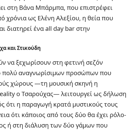
ει στη Βάνα Μπάρμπα, που επιστρέφει
ό χρόνια ως Ελένη Αλεξίου, η θεία που
ι διατηρεί ένα all day bar στην
χα και Στικούδη
ύν να ξεχωρίσουν στη φετινή σεζόν
ύο πολύ αναγνωρίσιμων προσώπων που
ούς χώρους —τη μουσική σκηνή η
 reality ο Τσαρούχας— λειτουργεί ως δήλωση
ός ότι η παραγωγή κρατά μυστικούς τους
εια ότι κάποιος από τους δύο θα έχει ρόλο-
τος ή στη διάλυση των δύο γάμων που