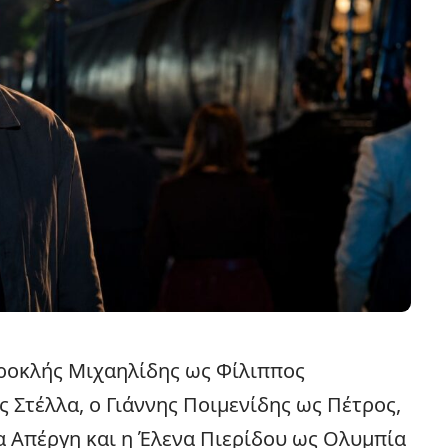
εροκλής Μιχαηλίδης ως Φίλιππος
 Στέλλα, ο Γιάννης Ποιμενίδης ως Πέτρος,
 Απέργη και η Έλενα Πιερίδου ως Ολυμπία