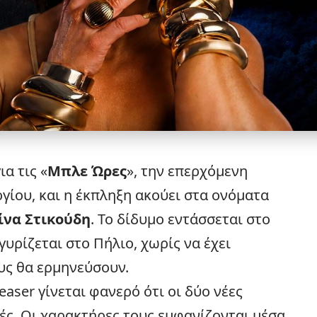
ια τις «
Μπλε Ώρες
», την επερχόμενη
γίου, και η έκπληξη ακούει στα ονόματα
ίνα Στικούδη
. Το δίδυμο εντάσσεται στο
υρίζεται στο Πήλιο, χωρίς να έχει
υς θα ερμηνεύσουν.
aser γίνεται φανερό ότι οι δύο νέες
ές. Οι χαρακτήρες τους εμφανίζονται μέσα