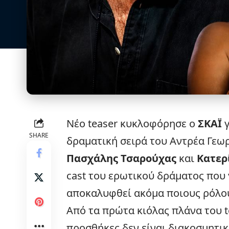
Νέο teaser κυκλοφόρησε ο
ΣΚΑΪ
γ
SHARE
δραματική σειρά του Αντρέα Γεωρ
Πασχάλης Τσαρούχας
και
Κατερ
cast του ερωτικού δράματος που γ
αποκαλυφθεί ακόμα ποιους ρόλο
Από τα πρώτα κιόλας πλάνα του te
προσθήκες δεν είναι διακοσμητικ