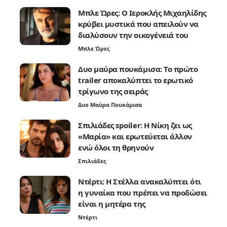
Μπλε Ώρες: Ο Ιεροκλής Μιχαηλίδης
κρύβει μυστικά που απειλούν να
διαλύσουν την οικογένειά του
Μπλε Ώρες
Δυο μαύρα πουκάμισα: Το πρώτο
trailer αποκαλύπτει το ερωτικό
τρίγωνο της σειράς
Δυο Μαύρα Πουκάμισα
Σπιλιάδες spoiler: Η Νίκη ζει ως
«Μαρία» και ερωτεύεται άλλον
ενώ όλοι τη θρηνούν
Σπιλιάδες
Ντέρτι: Η Στέλλα ανακαλύπτει ότι
η γυναίκα που πρέπει να προδώσει
είναι η μητέρα της
Ντέρτι