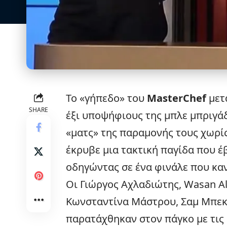
Το «γήπεδο» του
MasterChef
μετα
SHARE
έξι υποψήφιους της μπλε μπριγάδ
«ματς» της παραμονής τους χωρί
έκρυβε μια τακτική παγίδα που έ
οδηγώντας σε ένα φινάλε που κανε
Οι Γιώργος Αχλαδιώτης, Wasan Al
Κωνσταντίνα Μάστρου, Σαμ Μπεκ
παρατάχθηκαν στον πάγκο με τις 