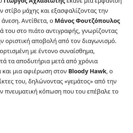
 ο
Γιώργος Αχλαδιώτης
έκανε μια εμφάνιση
ν στίβο μάχης και εξασφαλίζοντας την
άνεση. Αντίθετα, ο
Μάνος Φουτζόπουλος
ά του στο πιάτο αντιγραφής, γνωρίζοντας
την οριστική αποβολή από τον διαγωνισμό.
ορτισμένη με έντονο συναίσθημα,
τά τα αποδυτήρια μετά από χρόνια
 και μια αφιέρωση στον
Bloody Hawk
, ο
κτες του, δηλώνοντας «γεμάτος» από την
ην πνευματική κόπωση που του επέβαλε το