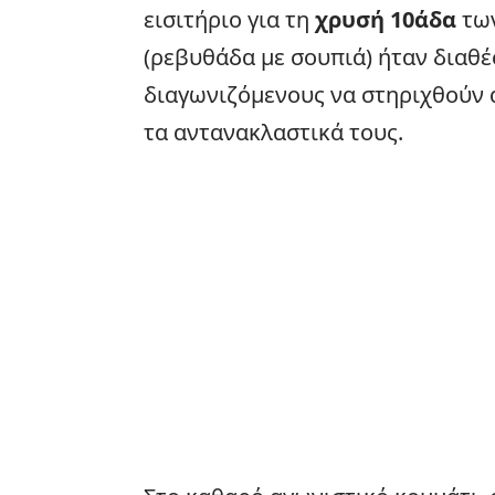
εισιτήριο για τη
χρυσή 10άδα
των
(ρεβυθάδα με σουπιά) ήταν διαθέ
διαγωνιζόμενους να στηριχθούν α
τα αντανακλαστικά τους.