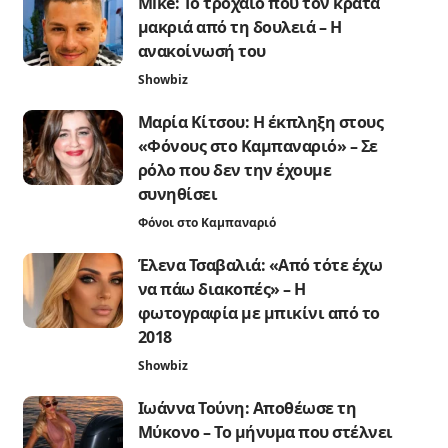
Mike: Το τροχαίο που τον κρατά
μακριά από τη δουλειά – Η
ανακοίνωσή του
Showbiz
Μαρία Κίτσου: Η έκπληξη στους
«Φόνους στο Καμπαναριό» – Σε
ρόλο που δεν την έχουμε
συνηθίσει
Φόνοι στο Καμπαναριό
Έλενα Τσαβαλιά: «Από τότε έχω
να πάω διακοπές» – Η
φωτογραφία με μπικίνι από το
2018
Showbiz
Ιωάννα Τούνη: Αποθέωσε τη
Μύκονο – Το μήνυμα που στέλνει